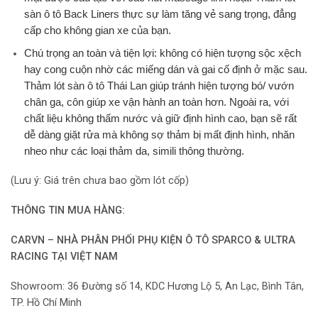
sàn ô tô Back Liners thực sự làm tăng vẻ sang trọng, đẳng
cấp cho không gian xe của bạn.
Chú trọng an toàn và tiện lợi:
không có hiện tượng sộc xệch
hay cong cuộn nhờ các miếng dán và gai cố định ở mặc sau.
Thảm lót sàn ô tô Thái Lan giúp tránh hiện tượng bó/ vướn
chân ga, côn giúp xe vận hành an toàn hơn. Ngoài ra, với
chất liệu không thấm nước và giữ định hình cao, bạn sẽ rất
dễ dàng giặt rửa mà không sợ thảm bị mất định hình, nhăn
nheo như các loại thảm da, simili thông thường.
(Lưu ý: Giá trên chưa bao gồm lót cốp)
THÔNG TIN MUA HÀNG:
CARVN – NHÀ PHÂN PHỐI PHỤ KIỆN Ô TÔ SPARCO & ULTRA
RACING TẠI VIỆT NAM
Showroom: 36 Đường số 14, KDC Hương Lộ 5, An Lạc, Bình Tân,
TP. Hồ Chí Minh