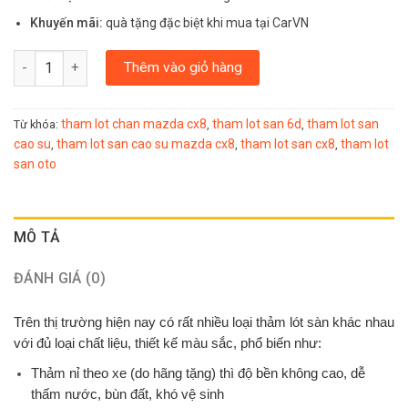
Khuyến mãi:
quà tặng đặc biệt khi mua tại CarVN
THẢM LÓT SÀN Ô TÔ BACKLINER CHO MAZDA CX-8 số lượng
Thêm vào giỏ hàng
tham lot chan mazda cx8
tham lot san 6d
tham lot san
Từ khóa:
,
,
cao su
tham lot san cao su mazda cx8
tham lot san cx8
tham lot
,
,
,
san oto
MÔ TẢ
ĐÁNH GIÁ (0)
Trên thị trường hiện nay có rất nhiều loại thảm lót sàn khác nhau
với đủ loại chất liệu, thiết kế màu sắc, phổ biến như:
Thảm nỉ theo xe (do hãng tặng) thì độ bền không cao, dễ
thấm nước, bùn đất, khó vệ sinh