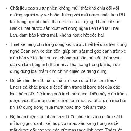
Chất liệu cao su tự nhiên không mùi:
thật khó chịu đối với
những người say xe hoặc dị ứng với mùi nhựa hoặc keo PU
khi trang bị một chiếc thảm kém chất lượng. Thảm lót sàn
Back Liner được sản xuất với công nghệ tiên tiến tại Thái
Lan, đảm bảo không mùi, không hóa chất độc hại.
Thiết kế riêng cho từng dòng xe:
Được thiết kế dựa trên công
nghệ Scan sàn xe tiên tiến, giúp ôm sát mọi góc cạnh trên xe
giúp bảo vệ tối đa sàn xe, chống bụi bẩn, bùn đất bám vào
sàn và làm tăng tính thẩm mỹ. Thật sang trọng khi bạn sử
dụng đúng loại thảm cho chính chiếc xe đang dùng.
Độ bền lên đến 10 năm:
thảm lót sàn ô tô Thái Lan Back
Liners đã khắc phục triệt để tình trạng bị bong trót của các
loại thảm 3D, 4D trong quá trình sử dụng. Điều này giúp tránh
được việc thảm bị ngấm nước, ẩm móc và phát sinh mùi hôi
khi sử dụng trong mùa mưa hoặc thời tiết ẩm thấp.
Độ hoàn thiện sản phẩm vượt trội:
phủ kín sàn xe, ôm sát tỉ
mỉ từng góc cạnh, kết hợp với màu sắc sang trọng và bề
mặt được cấu tạo với các nút massage linh hoạt. Thảm lót