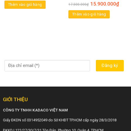
15.900.000
₫
Thêm vào giỏ hàng
17.500.000
₫
Thêm vào giỏ hàng
GIỚI THIỆU
CÔNG TY TNHH KADACO VIỆT NAM
Giấy ĐKDN số 0314952049 do Sở KHĐT TP.HCM cấp ngày 28/3/2018
ĐKKD | 122/27/30/7/31 Tôn Đản, Phường 10, Quận 4, TP.HCM