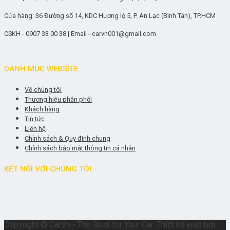
Cửa hàng: 36 Đường số 14, KDC Hương lộ 5, P. An Lạc (Bình Tân), TP.HCM
CSKH - 0907 33 00 38 | Email - carvn001@gmail.com
DANH MỤC WEBSITE
Về chúng tôi
Thương hiệu phân phối
Khách hàng
Tin tức
Liên hệ
Chính sách & Quy định chung
Chính sách bảo mật thông tin cá nhân
KẾT NỐI VỚI CHÚNG TÔI
Copyright © CarVn - The Best for Your Car. Thiết kế web bởi