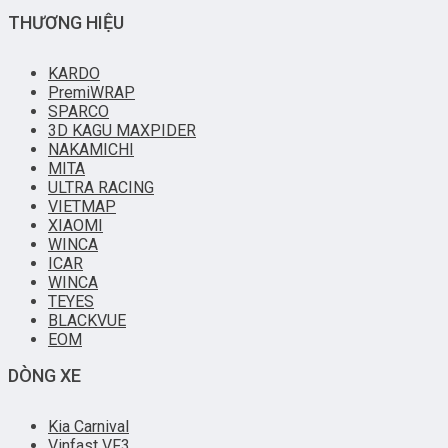
THƯƠNG HIỆU
KARDO
PremiWRAP
SPARCO
3D KAGU MAXPIDER
NAKAMICHI
MITA
ULTRA RACING
VIETMAP
XIAOMI
WINCA
ICAR
WINCA
TEYES
BLACKVUE
EOM
DÒNG XE
Kia Carnival
Vinfast VF3