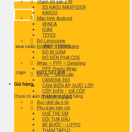
Thảm lót sàn ô tô
3D KAGU MAXPIDER
KARDO
Màn hình Android
WINCA
ICAR
TEYES
Độ Limousine
Độ Đèn – Tăng sáng
0907 330038
MUA HÀNG
ĐỘ BI GẦM
ĐỘ ĐÈN PHA COS
Wrap – PPF – Detailing
PPF Premi Wrap
0933 547 498
CSKH
Độ xe – Nâng cấp
CAMERA 360
Giỏ hàng
CẢM BIẾN ÁP SUẤT LỐP
CỐP ĐIỆN – ĐÁ CỐP
Chưa có sản phẩm trong giỏ hàng.
THANH GIẰNG
Bọc ghế da ô tô
Phụ kiện tiện ích
GHẾ TRẺ EM
GỐI TỰA ĐẦU
BỆ BƯỚC – LIPPO
THẢM TAPLO