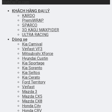
WebDaiTin.com
KHÁCH HÀNG ĐẠI LÝ
KARDO
PremiWRAP
SPARCO
3D KAGU MAXPIDER
ULTRA RACING
Dòng xe
Kia Carnival
Vinfast VF3
Mitsubishi Xforce
Hyundai Custin
Kia Sportage
Kia Sorento
Kia Seltos
Kia Cerato
Ford Territory
Vinfast
Mazda 3
Mazda CX5
Mazda CX8
Honda City
Honda CRV