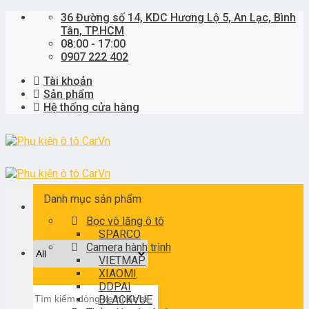
Skip
36 Đường số 14, KDC Hương Lộ 5, An Lạc, Bình
to
Tân, TP.HCM
content
08:00 - 17:00
0907 222 402
Tài khoản
Sản phẩm
Hệ thống cửa hàng
Danh mục sản phẩm
Bọc vô lăng ô tô
SPARCO
Camera hành trình
VIETMAP
XIAOMI
DDPAI
Tìm
BLACKVUE
kiếm: