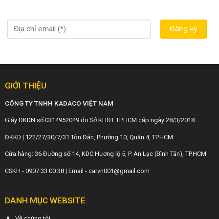
GIỚI THIỆU
CÔNG TY TNHH KADACO VIỆT NAM
Giấy ĐKDN số 0314952049 do Sở KHĐT TP.HCM cấp ngày 28/3/2018
ĐKKD | 122/27/30/7/31 Tôn Đản, Phường 10, Quận 4, TP.HCM
Cửa hàng: 36 Đường số 14, KDC Hương lộ 5, P. An Lạc (Bình Tân), TP.HCM
CSKH - 0907 33 00 38 | Email - carvn001@gmail.com
DANH MỤC WEBSITE
Về chúng tôi