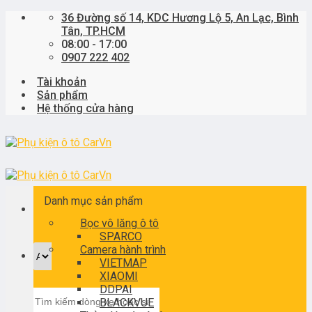
Skip
36 Đường số 14, KDC Hương Lộ 5, An Lạc, Bình
to
Tân, TP.HCM
content
08:00 - 17:00
0907 222 402
Tài khoản
Sản phẩm
Hệ thống cửa hàng
Danh mục sản phẩm
Bọc vô lăng ô tô
SPARCO
Camera hành trình
VIETMAP
XIAOMI
DDPAI
Tìm
BLACKVUE
kiếm: