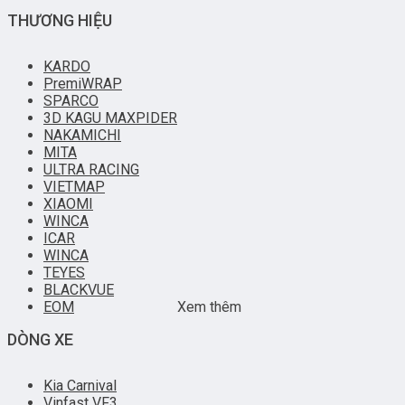
THƯƠNG HIỆU
KARDO
PremiWRAP
SPARCO
3D KAGU MAXPIDER
NAKAMICHI
MITA
ULTRA RACING
VIETMAP
XIAOMI
WINCA
ICAR
WINCA
TEYES
BLACKVUE
EOM
Xem thêm
DÒNG XE
Kia Carnival
Vinfast VF3