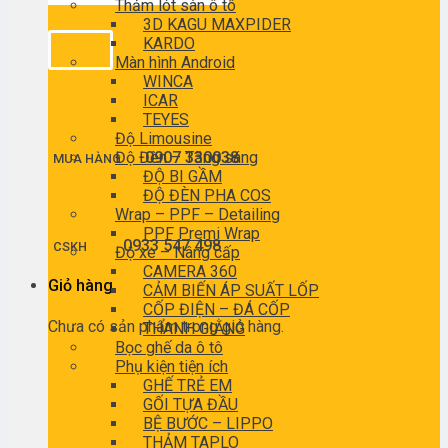
Thảm lót sàn ô tô
3D KAGU MAXPIDER
KARDO
Màn hình Android
WINCA
ICAR
TEYES
Độ Limousine
Độ Đèn – Tăng sáng
0907 330038
MUA HÀNG
ĐỘ BI GẦM
ĐỘ ĐÈN PHA COS
Wrap – PPF – Detailing
PPF Premi Wrap
0933 547 498
CSKH
Độ xe – Nâng cấp
CAMERA 360
Giỏ hàng
CẢM BIẾN ÁP SUẤT LỐP
CỐP ĐIỆN – ĐÁ CỐP
Chưa có sản phẩm trong giỏ hàng.
THANH GIẰNG
Bọc ghế da ô tô
Phụ kiện tiện ích
GHẾ TRẺ EM
GỐI TỰA ĐẦU
BỆ BƯỚC – LIPPO
THẢM TAPLO