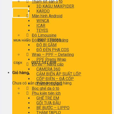
Thảm lót sàn ô tô
3D KAGU MAXPIDER
KARDO
Màn hình Android
WINCA
ICAR
TEYES
Độ Limousine
Độ Đèn – Tăng sáng
0907 330038
MUA HÀNG
ĐỘ BI GẦM
ĐỘ ĐÈN PHA COS
Wrap – PPF – Detailing
PPF Premi Wrap
0933 547 498
CSKH
Độ xe – Nâng cấp
CAMERA 360
Giỏ hàng
CẢM BIẾN ÁP SUẤT LỐP
CỐP ĐIỆN – ĐÁ CỐP
Chưa có sản phẩm trong giỏ hàng.
THANH GIẰNG
Bọc ghế da ô tô
Phụ kiện tiện ích
GHẾ TRẺ EM
GỐI TỰA ĐẦU
BỆ BƯỚC – LIPPO
THẢM TAPLO