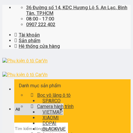
Skip
36 Đường số 14, KDC Hương Lộ 5, An Lạc, Bình
to
Tân, TP.HCM
content
08:00 - 17:00
0907 222 402
Tài khoản
Sản phẩm
Hệ thống cửa hàng
Danh mục sản phẩm
Bọc vô lăng ô tô
SPARCO
Camera hành trình
VIETMAP
XIAOMI
DDPAI
Tìm
BLACKVUE
kiếm: