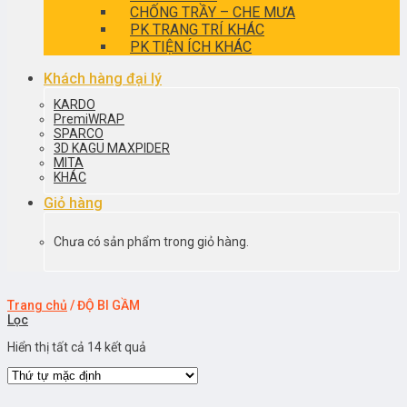
CHỐNG TRẦY – CHE MƯA
PK TRANG TRÍ KHÁC
PK TIỆN ÍCH KHÁC
Khách hàng đại lý
KARDO
PremiWRAP
SPARCO
3D KAGU MAXPIDER
MITA
KHÁC
Giỏ hàng
Chưa có sản phẩm trong giỏ hàng.
Trang chủ
/
ĐỘ BI GẦM
Lọc
Hiển thị tất cả 14 kết quả