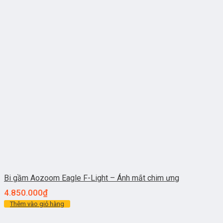
Bi gầm Aozoom Eagle F-Light – Ánh mắt chim ưng
4.850.000
₫
Thêm vào giỏ hàng