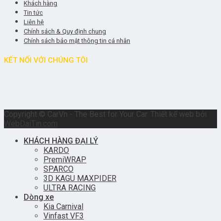
Khách hàng
Tin tức
Liên hệ
Chính sách & Quy định chung
Chính sách bảo mật thông tin cá nhân
KẾT NỐI VỚI CHÚNG TÔI
Copyright © CarVn - The Best for Your Car. Thiết kế web bởi
WebDaiTin.com
KHÁCH HÀNG ĐẠI LÝ
KARDO
PremiWRAP
SPARCO
3D KAGU MAXPIDER
ULTRA RACING
Dòng xe
Kia Carnival
Vinfast VF3