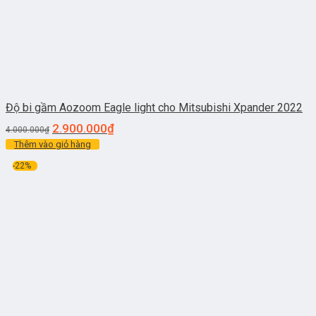
Độ bi gầm Aozoom Eagle light cho Mitsubishi Xpander 2022
2.900.000
₫
4.000.000
₫
Thêm vào giỏ hàng
-22%