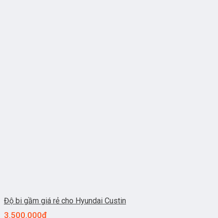
Độ bi gầm giá rẻ cho Hyundai Custin
3.500.000
₫