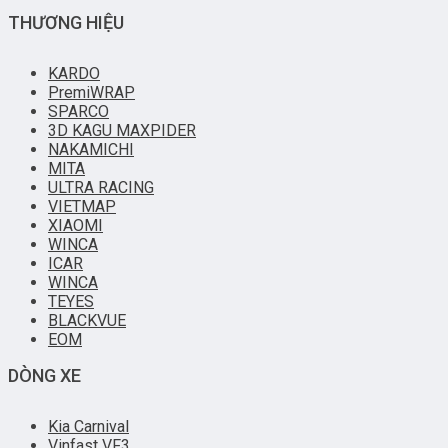
THƯƠNG HIỆU
KARDO
PremiWRAP
SPARCO
3D KAGU MAXPIDER
NAKAMICHI
MITA
ULTRA RACING
VIETMAP
XIAOMI
WINCA
ICAR
WINCA
TEYES
BLACKVUE
EOM
DÒNG XE
Kia Carnival
Vinfast VF3