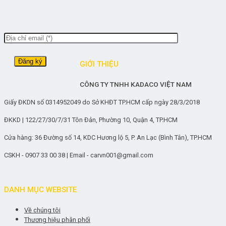
GIỚI THIỆU
CÔNG TY TNHH KADACO VIỆT NAM
Giấy ĐKDN số 0314952049 do Sở KHĐT TP.HCM cấp ngày 28/3/2018
ĐKKD | 122/27/30/7/31 Tôn Đản, Phường 10, Quận 4, TP.HCM
Cửa hàng: 36 Đường số 14, KDC Hương lộ 5, P. An Lạc (Bình Tân), TP.HCM
CSKH - 0907 33 00 38 | Email - carvn001@gmail.com
DANH MỤC WEBSITE
Về chúng tôi
Thương hiệu phân phối