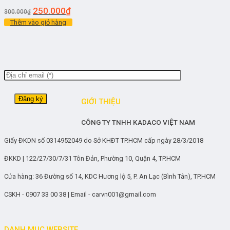
250.000
₫
300.000
₫
Thêm vào giỏ hàng
GIỚI THIỆU
CÔNG TY TNHH KADACO VIỆT NAM
Giấy ĐKDN số 0314952049 do Sở KHĐT TP.HCM cấp ngày 28/3/2018
ĐKKD | 122/27/30/7/31 Tôn Đản, Phường 10, Quận 4, TP.HCM
Cửa hàng: 36 Đường số 14, KDC Hương lộ 5, P. An Lạc (Bình Tân), TP.HCM
CSKH - 0907 33 00 38 | Email - carvn001@gmail.com
DANH MỤC WEBSITE