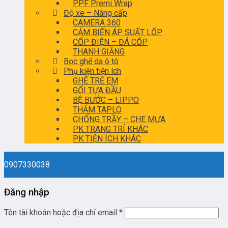
PPF Premi Wrap
Độ xe – Nâng cấp
CAMERA 360
CẢM BIẾN ÁP SUẤT LỐP
CỐP ĐIỆN – ĐÁ CỐP
THANH GIẰNG
Bọc ghế da ô tô
Phụ kiện tiện ích
GHẾ TRẺ EM
GỐI TỰA ĐẦU
BỆ BƯỚC – LIPPO
THẢM TAPLO
CHỐNG TRẦY – CHE MƯA
PK TRANG TRÍ KHÁC
PK TIỆN ÍCH KHÁC
0907330038
Đăng nhập
Tên tài khoản hoặc địa chỉ email
*