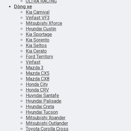
ULTRA RACING
Dòng xe
Kia Carnival
Vinfast VF3
Mitsubishi Xforce
Hyundai Custin
Kia Sportage
Kia Sorento
Kia Seltos
Kia Cerato
Ford Territory
Vinfast
Mazda 3
Mazda CX5
Mazda CX8
Honda City
Honda CRV
Huyndai Santafe
Hyundai Palisade
Hyundai Creta
Hyundai Tucson
Mitsubishi Xpander
Mitsubishi Outlander
Toyota Corolla Cross