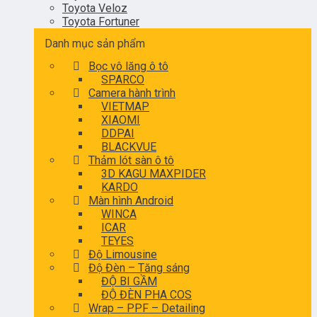
Toyota Veloz
Toyota Fortuner
Danh mục sản phẩm
Bọc vô lăng ô tô
SPARCO
Camera hành trình
VIETMAP
XIAOMI
DDPAI
BLACKVUE
Thảm lót sàn ô tô
3D KAGU MAXPIDER
KARDO
Màn hình Android
WINCA
ICAR
TEYES
Độ Limousine
Độ Đèn – Tăng sáng
ĐỘ BI GẦM
ĐỘ ĐÈN PHA COS
Wrap – PPF – Detailing