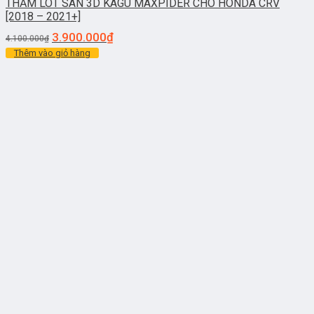
THẢM LÓT SÀN 3D KAGU MAXPIDER CHO HONDA CRV
[2018 – 2021+]
3.900.000
₫
4.100.000
₫
Thêm vào giỏ hàng