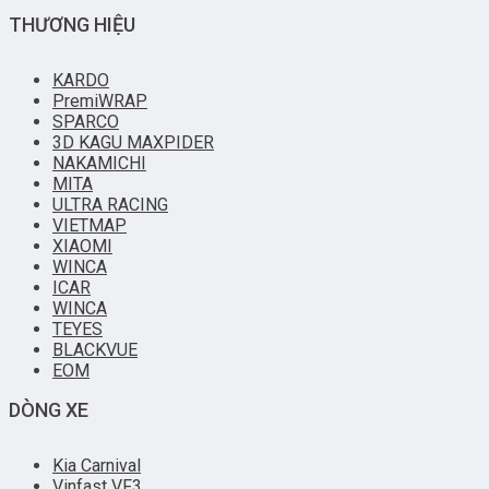
THƯƠNG HIỆU
KARDO
PremiWRAP
SPARCO
3D KAGU MAXPIDER
NAKAMICHI
MITA
ULTRA RACING
VIETMAP
XIAOMI
WINCA
ICAR
WINCA
TEYES
BLACKVUE
EOM
DÒNG XE
Kia Carnival
Vinfast VF3