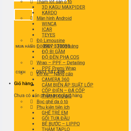
Thảm lót sàn ô tô
3D KAGU MAXPIDER
KARDO
Màn hình Android
WINCA
ICAR
TEYES
Độ Limousine
Độ Đèn – Tăng sáng
0907 330038
MUA HÀNG
ĐỘ BI GẦM
ĐỘ ĐÈN PHA COS
Wrap – PPF – Detailing
PPF Premi Wrap
0933 547 498
CSKH
Độ xe – Nâng cấp
CAMERA 360
Giỏ hàng
CẢM BIẾN ÁP SUẤT LỐP
CỐP ĐIỆN – ĐÁ CỐP
Chưa có sản phẩm trong giỏ hàng.
THANH GIẰNG
Bọc ghế da ô tô
Phụ kiện tiện ích
GHẾ TRẺ EM
GỐI TỰA ĐẦU
BỆ BƯỚC – LIPPO
THẢM TAPLO