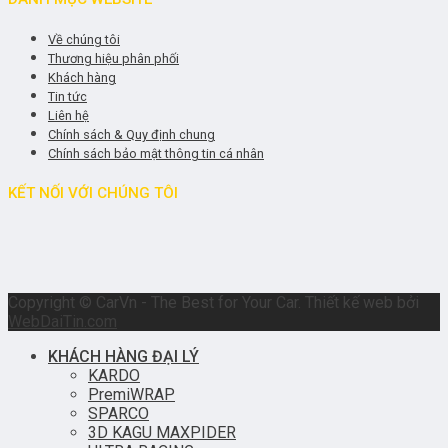
Về chúng tôi
Thương hiệu phân phối
Khách hàng
Tin tức
Liên hệ
Chính sách & Quy định chung
Chính sách bảo mật thông tin cá nhân
KẾT NỐI VỚI CHÚNG TÔI
Copyright © CarVn - The Best for Your Car. Thiết kế web bởi
WebDaiTin.com
KHÁCH HÀNG ĐẠI LÝ
KARDO
PremiWRAP
SPARCO
3D KAGU MAXPIDER