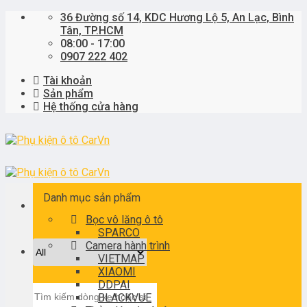
Skip
36 Đường số 14, KDC Hương Lộ 5, An Lạc, Bình
to
Tân, TP.HCM
content
08:00 - 17:00
0907 222 402
Tài khoản
Sản phẩm
Hệ thống cửa hàng
Danh mục sản phẩm
Bọc vô lăng ô tô
SPARCO
Camera hành trình
VIETMAP
XIAOMI
DDPAI
Tìm
BLACKVUE
kiếm: