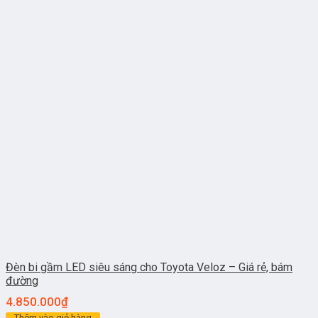
Đèn bi gầm LED siêu sáng cho Toyota Veloz – Giá rẻ, bám
đường
4.850.000
₫
Thêm vào giỏ hàng