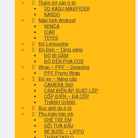
Thảm lót sàn ô tô
3D KAGU MAXPIDER
KARDO
Màn hình Android
WINCA
ICAR
TEYES
Độ Limousine
Độ Đèn – Tăng sáng
ĐỘ BI GẦM
ĐỘ ĐÈN PHA COS
Wrap – PPF – Detailing
PPF Premi Wrap
Độ xe – Nâng cấp
CAMERA 360
CẢM BIẾN ÁP SUẤT LỐP
CỐP ĐIỆN – ĐÁ CỐP
THANH GIẰNG
Bọc ghế da ô tô
Phụ kiện tiện ích
GHẾ TRẺ EM
GỐI TỰA ĐẦU
BỆ BƯỚC – LIPPO
THẢM TAPLO