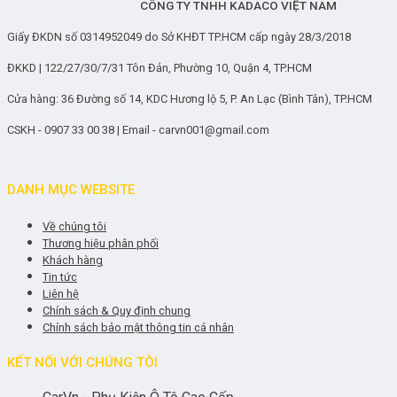
CÔNG TY TNHH KADACO VIỆT NAM
Giấy ĐKDN số 0314952049 do Sở KHĐT TP.HCM cấp ngày 28/3/2018
ĐKKD | 122/27/30/7/31 Tôn Đản, Phường 10, Quận 4, TP.HCM
Cửa hàng: 36 Đường số 14, KDC Hương lộ 5, P. An Lạc (Bình Tân), TP.HCM
CSKH - 0907 33 00 38 | Email - carvn001@gmail.com
DANH MỤC WEBSITE
Về chúng tôi
Thương hiệu phân phối
Khách hàng
Tin tức
Liên hệ
Chính sách & Quy định chung
Chính sách bảo mật thông tin cá nhân
KẾT NỐI VỚI CHÚNG TÔI