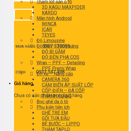
Thảm lót sàn ô tô
3D KAGU MAXPIDER
KARDO
Màn hình Android
WINCA
ICAR
TEYES
Độ Limousine
Độ Đèn – Tăng sáng
0907 330038
MUA HÀNG
ĐỘ BI GẦM
ĐỘ ĐÈN PHA COS
Wrap – PPF – Detailing
PPF Premi Wrap
0933 547 498
CSKH
Độ xe – Nâng cấp
CAMERA 360
Giỏ hàng
CẢM BIẾN ÁP SUẤT LỐP
CỐP ĐIỆN – ĐÁ CỐP
Chưa có sản phẩm trong giỏ hàng.
THANH GIẰNG
Bọc ghế da ô tô
Phụ kiện tiện ích
GHẾ TRẺ EM
GỐI TỰA ĐẦU
BỆ BƯỚC – LIPPO
THẢM TAPLO