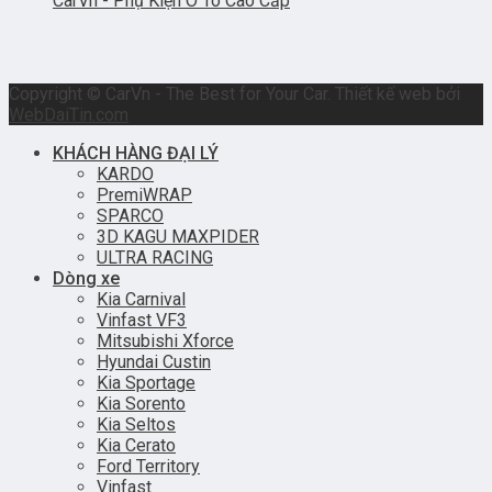
CarVn - Phụ Kiện Ô Tô Cao Cấp
Copyright © CarVn - The Best for Your Car. Thiết kế web bởi
WebDaiTin.com
KHÁCH HÀNG ĐẠI LÝ
KARDO
PremiWRAP
SPARCO
3D KAGU MAXPIDER
ULTRA RACING
Dòng xe
Kia Carnival
Vinfast VF3
Mitsubishi Xforce
Hyundai Custin
Kia Sportage
Kia Sorento
Kia Seltos
Kia Cerato
Ford Territory
Vinfast