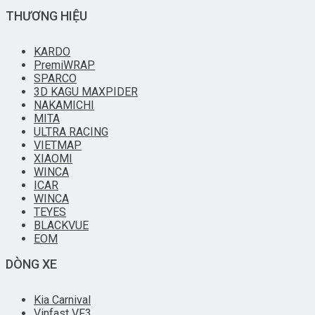
THƯƠNG HIỆU
KARDO
PremiWRAP
SPARCO
3D KAGU MAXPIDER
NAKAMICHI
MITA
ULTRA RACING
VIETMAP
XIAOMI
WINCA
ICAR
WINCA
TEYES
BLACKVUE
EOM
DÒNG XE
Kia Carnival
Vinfast VF3