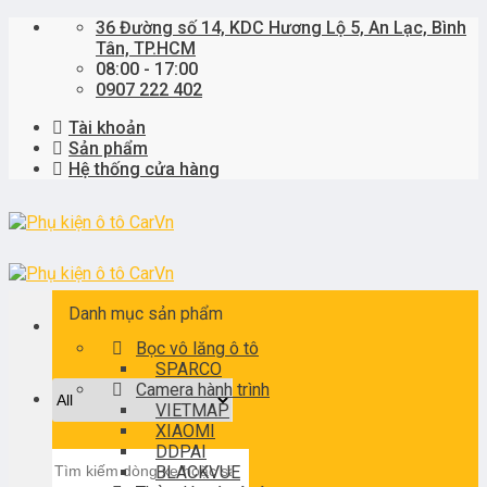
Skip
36 Đường số 14, KDC Hương Lộ 5, An Lạc, Bình
to
Tân, TP.HCM
content
08:00 - 17:00
0907 222 402
Tài khoản
Sản phẩm
Hệ thống cửa hàng
Danh mục sản phẩm
Bọc vô lăng ô tô
SPARCO
Camera hành trình
VIETMAP
XIAOMI
DDPAI
Tìm
BLACKVUE
kiếm: