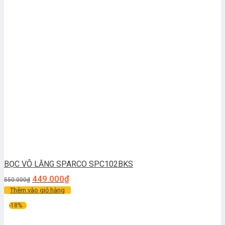
BỌC VÔ LĂNG SPARCO SPC102BKS
449.000
₫
550.000
₫
Thêm vào giỏ hàng
-18%