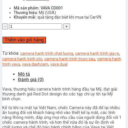
Mã sản phẩm: VAVA CD001
Thương hiệu:
Mỹ (USA)
Khuyến mãi:
quà tặng đặc biệt khi mua tại CarVN
CAMERA
HÀNH
TRÌNH
Thêm vào giỏ hàng
VAVA
CD001
(USA)
Từ khóa:
,
,
camera hanh trinh chat luong
camera hanh trinh gia re
số
,
,
camera hanh trinh oto
camera hanh trinh truoc sau
camera hanh
lượng
,
,
trinh vava
vava dashcam
vava dual
Mô tả
Đánh giá (0)
Vava, thương hiệu camera hành trình hàng đầu tại Mỹ, đạt giải
thương danh giá Red Dot design do các tạp chí uy tín tại Mỹ
bình chọn.
Kể từ khi ra mắt tại Việt Nam, chiếc Camera này đã để lại nhiều
ấn tượng đối với khách hàng nhờ vào thiết kế lạ mắt, các tính
năng thông minh, đáp ứng mọi nhu cầu của người dùng đối với 1
chiếc camera hành trình, và hơn thế nữa đó là sự ổn định về
chất lượng và chế độ bảo hành chính hãng của Vava tại Việt