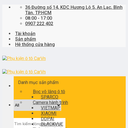
Skip
36 Đường số 14, KDC Hương Lộ 5, An Lạc, Bình
to
Tân, TP.HCM
content
08:00 - 17:00
0907 222 402
Tài khoản
Sản phẩm
Hệ thống cửa hàng
Danh mục sản phẩm
Bọc vô lăng ô tô
SPARCO
Camera hành trình
VIETMAP
XIAOMI
DDPAI
Tìm
BLACKVUE
kiếm: