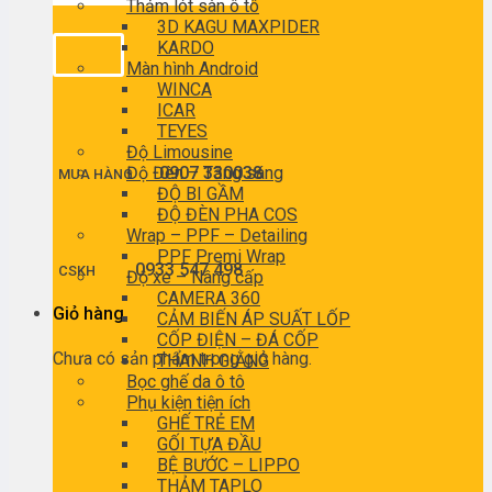
Thảm lót sàn ô tô
3D KAGU MAXPIDER
KARDO
Màn hình Android
WINCA
ICAR
TEYES
Độ Limousine
Độ Đèn – Tăng sáng
0907 330038
MUA HÀNG
ĐỘ BI GẦM
ĐỘ ĐÈN PHA COS
Wrap – PPF – Detailing
PPF Premi Wrap
0933 547 498
CSKH
Độ xe – Nâng cấp
CAMERA 360
Giỏ hàng
CẢM BIẾN ÁP SUẤT LỐP
CỐP ĐIỆN – ĐÁ CỐP
Chưa có sản phẩm trong giỏ hàng.
THANH GIẰNG
Bọc ghế da ô tô
Phụ kiện tiện ích
GHẾ TRẺ EM
GỐI TỰA ĐẦU
BỆ BƯỚC – LIPPO
THẢM TAPLO