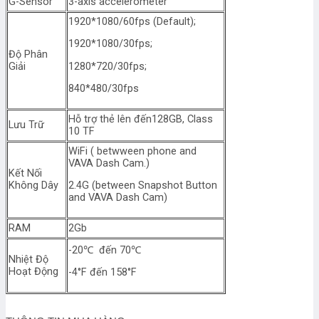
G-Sensor
3-axis accelerometer
1920*1080/60fps (Default);
1920*1080/30fps;
Độ Phân
Giải
1280*720/30fps;
840*480/30fps
Hỗ trợ thẻ lên đến128GB, Class
Lưu Trữ
10 TF
WiFi ( betwween phone and
VAVA Dash Cam.)
Kết Nối
Không Dây
2.4G (between Snapshot Button
and VAVA Dash Cam)
RAM
2Gb
-20℃ đến 70℃
Nhiệt Độ
Hoạt Động
-4°F đến 158°F