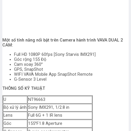
Một số tính năng nổi bật trên Camera hành trình VAVA DUAL 2
CAM:
Full HD 1080P 60fps [Sony Starvis IMX291]
Góc rộng 155 Độ
Cam xoay 360°
GPS, SnapShot
WIFI VAVA Mobile App SnapShot Remote
G-Sensor 3 Level
THÔNG SỐ KỸ THUẬT
U
NT96663
Bộ xử lý ảnh
Sony IMX291, 1/2.8 in
Lens
Full 6G + 1 IR lens
Góc
155°F1.8 Aperture