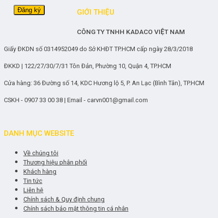
GIỚI THIỆU
CÔNG TY TNHH KADACO VIỆT NAM
Giấy ĐKDN số 0314952049 do Sở KHĐT TP.HCM cấp ngày 28/3/2018
ĐKKD | 122/27/30/7/31 Tôn Đản, Phường 10, Quận 4, TP.HCM
Cửa hàng: 36 Đường số 14, KDC Hương lộ 5, P. An Lạc (Bình Tân), TP.HCM
CSKH - 0907 33 00 38 | Email - carvn001@gmail.com
DANH MỤC WEBSITE
Về chúng tôi
Thương hiệu phân phối
Khách hàng
Tin tức
Liên hệ
Chính sách & Quy định chung
Chính sách bảo mật thông tin cá nhân