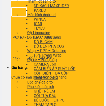
Thảm lót sàn ô tô
3D KAGU MAXPIDER
KARDO
Màn hình Android
WINCA
ICAR
TEYES
Độ Limousine
Độ Đèn – Tăng sáng
0907 330038
MUA HÀNG
ĐỘ BI GẦM
ĐỘ ĐÈN PHA COS
Wrap – PPF – Detailing
PPF Premi Wrap
0933 547 498
CSKH
Độ xe – Nâng cấp
CAMERA 360
Giỏ hàng
CẢM BIẾN ÁP SUẤT LỐP
CỐP ĐIỆN – ĐÁ CỐP
Chưa có sản phẩm trong giỏ hàng.
THANH GIẰNG
Bọc ghế da ô tô
Phụ kiện tiện ích
GHẾ TRẺ EM
GỐI TỰA ĐẦU
BỆ BƯỚC – LIPPO
THẢM TAPLO