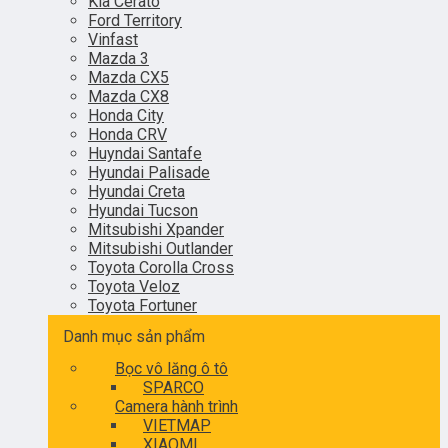
Kia Cerato
Ford Territory
Vinfast
Mazda 3
Mazda CX5
Mazda CX8
Honda City
Honda CRV
Huyndai Santafe
Hyundai Palisade
Hyundai Creta
Hyundai Tucson
Mitsubishi Xpander
Mitsubishi Outlander
Toyota Corolla Cross
Toyota Veloz
Toyota Fortuner
Danh mục sản phẩm
Bọc vô lăng ô tô
SPARCO
Camera hành trình
VIETMAP
XIAOMI