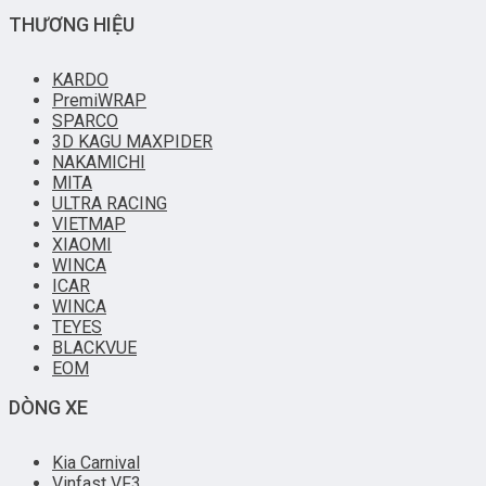
THƯƠNG HIỆU
KARDO
PremiWRAP
SPARCO
3D KAGU MAXPIDER
NAKAMICHI
MITA
ULTRA RACING
VIETMAP
XIAOMI
WINCA
ICAR
WINCA
TEYES
BLACKVUE
EOM
DÒNG XE
Kia Carnival
Vinfast VF3