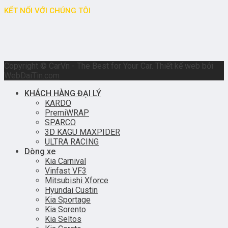
KẾT NỐI VỚI CHÚNG TÔI
Copyright © CarVn - The Best for Your Car. Thiết kế web bởi
WebDaiTin.com
KHÁCH HÀNG ĐẠI LÝ
KARDO
PremiWRAP
SPARCO
3D KAGU MAXPIDER
ULTRA RACING
Dòng xe
Kia Carnival
Vinfast VF3
Mitsubishi Xforce
Hyundai Custin
Kia Sportage
Kia Sorento
Kia Seltos