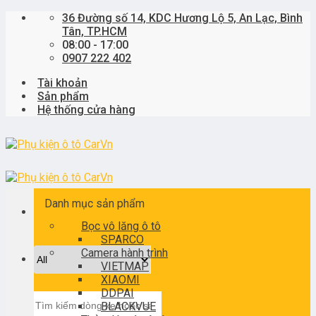
Skip
36 Đường số 14, KDC Hương Lộ 5, An Lạc, Bình
to
Tân, TP.HCM
content
08:00 - 17:00
0907 222 402
Tài khoản
Sản phẩm
Hệ thống cửa hàng
Danh mục sản phẩm
Bọc vô lăng ô tô
SPARCO
Camera hành trình
VIETMAP
XIAOMI
DDPAI
Tìm
BLACKVUE
kiếm: