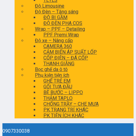
TEYES
Độ Limousine
Độ Đèn – Tăng sáng
ĐỘ BI GẦM
ĐỘ ĐÈN PHA COS
Wrap – PPF – Detailing
PPF Premi Wrap
Độ xe – Nâng cấp
CAMERA 360
CẢM BIẾN ÁP SUẤT LỐP
CỐP ĐIỆN – ĐÁ CỐP
THANH GIẰNG
Bọc ghế da ô tô
Phụ kiện tiện ích
GHẾ TRẺ EM
GỐI TỰA ĐẦU
BỆ BƯỚC – LIPPO
THẢM TAPLO
CHỐNG TRẦY – CHE MƯA
PK TRANG TRÍ KHÁC
PK TIỆN ÍCH KHÁC
0907330038