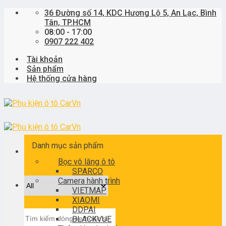
Skip
36 Đường số 14, KDC Hương Lộ 5, An Lạc, Bình
to
Tân, TP.HCM
content
08:00 - 17:00
0907 222 402
Tài khoản
Sản phẩm
Hệ thống cửa hàng
Danh mục sản phẩm
Bọc vô lăng ô tô
SPARCO
Camera hành trình
VIETMAP
XIAOMI
DDPAI
Tìm
BLACKVUE
kiếm: