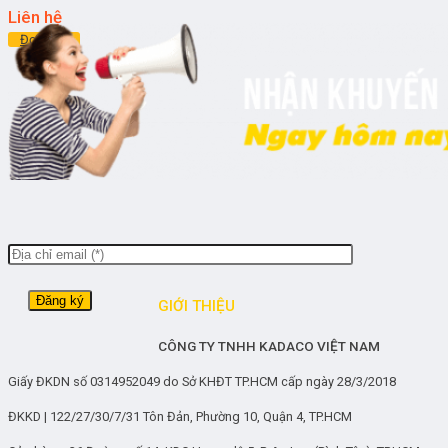
Liên hệ
Đọc tiếp
GIỚI THIỆU
CÔNG TY TNHH KADACO VIỆT NAM
Giấy ĐKDN số 0314952049 do Sở KHĐT TP.HCM cấp ngày 28/3/2018
ĐKKD | 122/27/30/7/31 Tôn Đản, Phường 10, Quận 4, TP.HCM