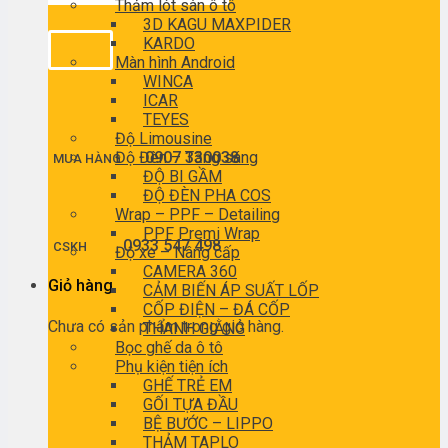
Thảm lót sàn ô tô
3D KAGU MAXPIDER
KARDO
Màn hình Android
WINCA
ICAR
TEYES
Độ Limousine
Độ Đèn – Tăng sáng
0907 330038
MUA HÀNG
ĐỘ BI GẦM
ĐỘ ĐÈN PHA COS
Wrap – PPF – Detailing
PPF Premi Wrap
0933 547 498
CSKH
Độ xe – Nâng cấp
CAMERA 360
Giỏ hàng
CẢM BIẾN ÁP SUẤT LỐP
CỐP ĐIỆN – ĐÁ CỐP
Chưa có sản phẩm trong giỏ hàng.
THANH GIẰNG
Bọc ghế da ô tô
Phụ kiện tiện ích
GHẾ TRẺ EM
GỐI TỰA ĐẦU
BỆ BƯỚC – LIPPO
THẢM TAPLO