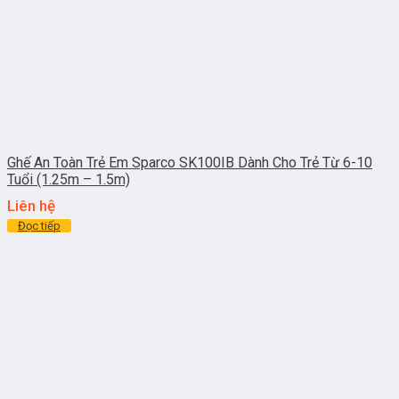
Ghế An Toàn Trẻ Em Sparco SK100IB Dành Cho Trẻ Từ 6-10
Tuổi (1.25m – 1.5m)
Liên hệ
Đọc tiếp