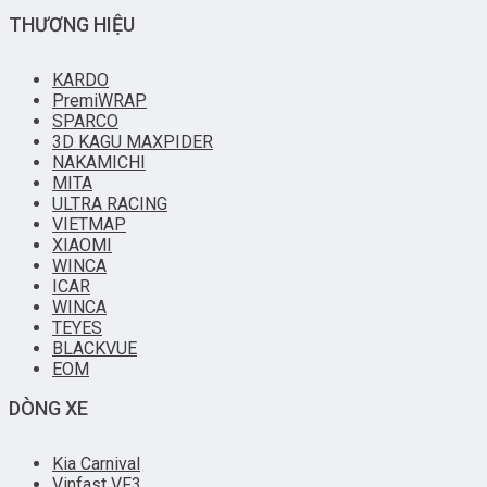
THƯƠNG HIỆU
KARDO
PremiWRAP
SPARCO
3D KAGU MAXPIDER
NAKAMICHI
MITA
ULTRA RACING
VIETMAP
XIAOMI
WINCA
ICAR
WINCA
TEYES
BLACKVUE
EOM
DÒNG XE
Kia Carnival
Vinfast VF3