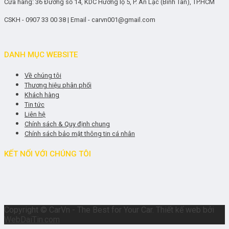
Cửa hàng: 36 Đường số 14, KDC Hương lộ 5, P. An Lạc (Bình Tân), TP.HCM
CSKH - 0907 33 00 38 | Email - carvn001@gmail.com
DANH MỤC WEBSITE
Về chúng tôi
Thương hiệu phân phối
Khách hàng
Tin tức
Liên hệ
Chính sách & Quy định chung
Chính sách bảo mật thông tin cá nhân
KẾT NỐI VỚI CHÚNG TÔI
Copyright © CarVn - The Best for Your Car. Thiết kế web bởi
WebDaiTin.com