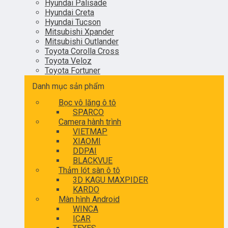
Hyundai Palisade
Hyundai Creta
Hyundai Tucson
Mitsubishi Xpander
Mitsubishi Outlander
Toyota Corolla Cross
Toyota Veloz
Toyota Fortuner
Danh mục sản phẩm
Bọc vô lăng ô tô
SPARCO
Camera hành trình
VIETMAP
XIAOMI
DDPAI
BLACKVUE
Thảm lót sàn ô tô
3D KAGU MAXPIDER
KARDO
Màn hình Android
WINCA
ICAR