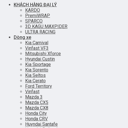
KHÁCH HÀNG ĐẠI LÝ
KARDO
PremiWRAP
SPARCO
3D KAGU MAXPIDER
ULTRA RACING
Dòng xe
Kia Carnival
Vinfast VF3
Mitsubishi Xforce
Hyundai Custin
Kia Sportage
Kia Sorento
Kia Seltos
Kia Cerato
Ford Territory
Vinfast
Mazda 3
Mazda CX5
Mazda CX8
Honda City
Honda CRV
Huyndai Santafe