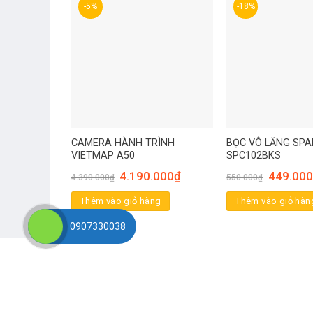
-5%
-18%
CAMERA HÀNH TRÌNH
BỌC VÔ LĂNG SP
VIETMAP A50
SPC102BKS
4.190.000
₫
449.000
4.390.000
₫
550.000
₫
Thêm vào giỏ hàng
Thêm vào giỏ hàn
0907330038