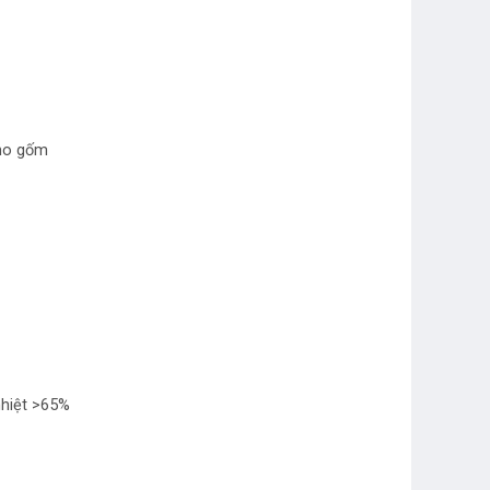
ano gốm
nhiệt >65%