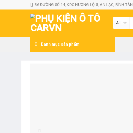
Skip
36 ĐƯỜNG SỐ 14, KDC HƯƠNG LỘ 5, AN LẠC, BÌNH TÂN
to
content
T
k
Danh mục sản phẩm