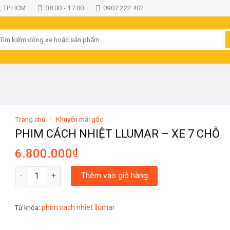
, TP.HCM
08:00 - 17:00
0907 222 402
ìm
iếm:
Trang chủ
/
Khuyến mãi gốc
PHIM CÁCH NHIỆT LLUMAR – XE 7 CHỖ
6.800.000
₫
PHIM CÁCH NHIỆT LLUMAR - XE 7 CHỖ số lượng
Thêm vào giỏ hàng
phim cach nhiet llumar
Từ khóa: