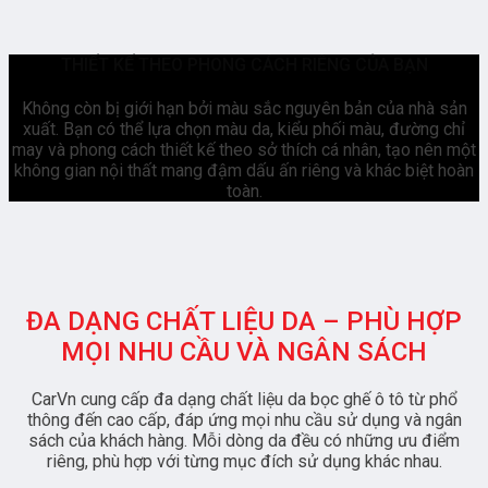
THIẾT KẾ THEO PHONG CÁCH RIÊNG CỦA BẠN
Không còn bị giới hạn bởi màu sắc nguyên bản của nhà sản
xuất. Bạn có thể lựa chọn màu da, kiểu phối màu, đường chỉ
may và phong cách thiết kế theo sở thích cá nhân, tạo nên một
không gian nội thất mang đậm dấu ấn riêng và khác biệt hoàn
toàn.
ĐA DẠNG CHẤT LIỆU DA – PHÙ HỢP
MỌI NHU CẦU VÀ NGÂN SÁCH
CarVn cung cấp đa dạng chất liệu da bọc ghế ô tô từ phổ
thông đến cao cấp, đáp ứng mọi nhu cầu sử dụng và ngân
sách của khách hàng. Mỗi dòng da đều có những ưu điểm
riêng, phù hợp với từng mục đích sử dụng khác nhau.