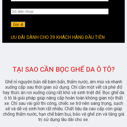
ƯU ĐÃI DÀNH CHO 39 KHÁCH HÀNG ĐẦU TIÊN
TẠI SAO CẦN BỌC GHẾ DA Ô TÔ?
Ghế nỉ nguyên bản dễ bám bẩn, thấm nước, ám mùi và nhanh
xuống cấp sau thời gian sử dụng. Chỉ cần một vết cà phê đổ
hay thức ăn rơi xuống cũng rất khó vệ sinh triệt để. Bọc ghế da
ô tô là giải pháp giúp nâng cấp hoàn toàn không gian nội thất
xe. Chỉ sau vài giờ thi công, chiếc xe trở nên sang trọng, sạch
sẽ và dễ vệ sinh hơn rất nhiều. Chất liệu da cao cấp còn giúp
chống thấm nước, hạn chế bám bụi, bảo vệ ghế zin và tăng giá
trị sử dụng lâu dài cho xe.