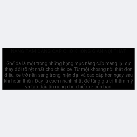
NÂNG TẦM ĐẲNG CẤP CHO KHÔNG GIAN NỘI THẤT
Ghế da là một trong những hạng mục nâng cấp mang lại sự
thay đổi rõ rệt nhất cho chiếc xe. Từ một khoang nội thất đơn
điệu, xe trở nên sang trọng, hiện đại và cao cấp hơn ngay sau
khi hoàn thiện. Đây là cách nhanh nhất để tăng giá trị thẩm mỹ
và tạo dấu ấn riêng cho chiếc xe của bạn.