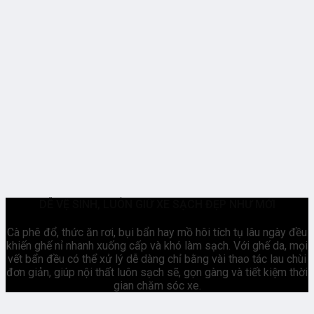
DỄ VỆ SINH, LUÔN GIỮ XE SẠCH ĐẸP NHƯ MỚI
Cà phê đổ, thức ăn rơi, bụi bẩn hay mồ hôi tích tụ lâu ngày đều
khiến ghế nỉ nhanh xuống cấp và khó làm sạch. Với ghế da, mọi
vết bẩn đều có thể xử lý dễ dàng chỉ bằng vài thao tác lau chùi
đơn giản, giúp nội thất luôn sạch sẽ, gọn gàng và tiết kiệm thời
gian chăm sóc xe.