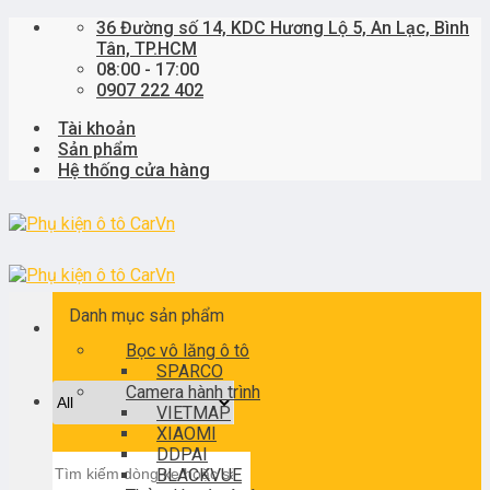
Skip
36 Đường số 14, KDC Hương Lộ 5, An Lạc, Bình
to
Tân, TP.HCM
content
08:00 - 17:00
0907 222 402
Tài khoản
Sản phẩm
Hệ thống cửa hàng
Danh mục sản phẩm
Bọc vô lăng ô tô
SPARCO
Camera hành trình
VIETMAP
XIAOMI
DDPAI
Tìm
BLACKVUE
kiếm: