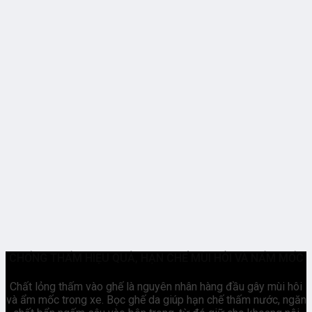
CHỐNG THẤM HIỆU QUẢ, HẠN CHẾ MÙI HÔI VÀ NẤM MỐC
Chất lỏng thấm vào ghế là nguyên nhân hàng đầu gây mùi hôi
và ẩm mốc trong xe. Bọc ghế da giúp hạn chế thấm nước, ngăn