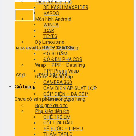
Thảm lót sàn ô tô
3D KAGU MAXPIDER
KARDO
Màn hình Android
WINCA
ICAR
TEYES
Độ Limousine
Độ Đèn – Tăng sáng
0907 330038
MUA HÀNG
ĐỘ BI GẦM
ĐỘ ĐÈN PHA COS
Wrap – PPF – Detailing
PPF Premi Wrap
0933 547 498
CSKH
Độ xe – Nâng cấp
CAMERA 360
Giỏ hàng
CẢM BIẾN ÁP SUẤT LỐP
CỐP ĐIỆN – ĐÁ CỐP
Chưa có sản phẩm trong giỏ hàng.
THANH GIẰNG
Bọc ghế da ô tô
Phụ kiện tiện ích
GHẾ TRẺ EM
GỐI TỰA ĐẦU
BỆ BƯỚC – LIPPO
THẢM TAPLO