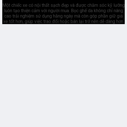
Một chiếc xe có nội thất sạch đẹp và được chăm sóc kỹ lưỡng
luôn tạo thiện cảm với người mua. Bọc ghế da không chỉ nâng
cao trải nghiệm sử dụng hằng ngày mà còn góp phần giữ giá
xe tốt hơn, giúp việc trao đổi hoặc bán lại trở nên dễ dàng hơn.