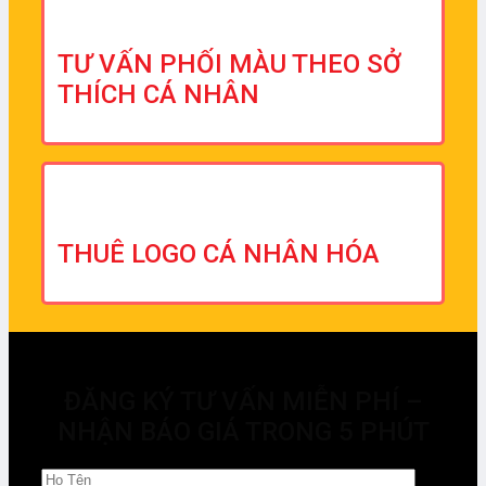
TƯ VẤN PHỐI MÀU THEO SỞ
THÍCH CÁ NHÂN
THUÊ LOGO CÁ NHÂN HÓA
ĐĂNG KÝ TƯ VẤN MIỄN PHÍ –
NHẬN BÁO GIÁ TRONG 5 PHÚT