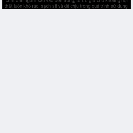
chất bẩn ngấm sâu vào bên trong, từ đó giữ cho khoang nội
thất luôn khô ráo, sạch sẽ và dễ chịu trong quá trình sử dụng.