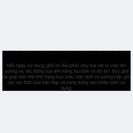
BẢO VỆ NỘI THẤT XE TRÁNH XUỐNG CẤP THEO THỜI GIAN
Mỗi ngày sử dụng, ghế xe đều phải chịu ma sát từ việc lên
xuống xe, tác động của ánh nắng, bụi bẩn và độ ẩm. Bọc ghế
da giúp hạn chế tình trạng bạc màu, sờn rách và xuống cấp, giữ
cho nội thất luôn bền đẹp và sang trọng sau nhiều năm sử
dụng.