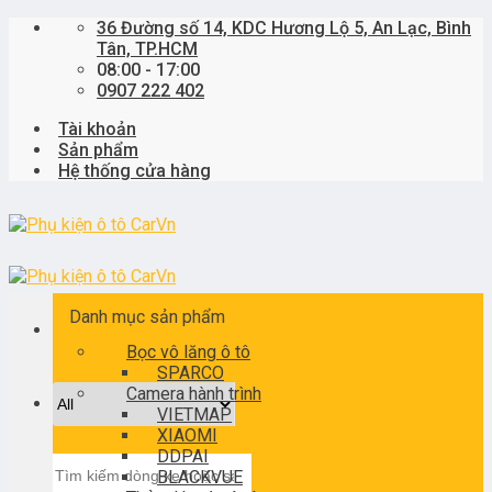
Skip
36 Đường số 14, KDC Hương Lộ 5, An Lạc, Bình
to
Tân, TP.HCM
content
08:00 - 17:00
0907 222 402
Tài khoản
Sản phẩm
Hệ thống cửa hàng
Danh mục sản phẩm
Bọc vô lăng ô tô
SPARCO
Camera hành trình
VIETMAP
XIAOMI
DDPAI
Tìm
BLACKVUE
kiếm: