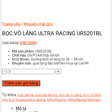
Trang chủ
/
Khuyến mãi gốc
BỌC VÔ LĂNG ULTRA RACING URS201BL
650.000
₫
700.000
₫
Mã sản phẩm:
URS201BL
Chất liệu
: Da PU kết hợp da lộn
Kích thước:
Đường kính vô lăng từ 36 – 38 cm
Khuyến mãi:
quà tặng đặc biệt khi mua tại CarVN
BỌC
VÔ
LĂNG
Thêm vào giỏ hàng
ULTRA
RACING
URS201BL
Từ khóa:
,
,
,
bao tay lai
bao tay lai oto
boc da vo lang
boc vo lang
số
,
,
,
oto
boc vo lang ultra racing
Ultra Racing
Ultra Racing Vietnam
lượng
Mô tả