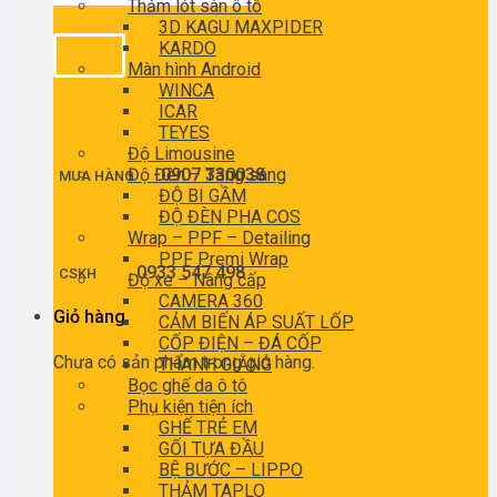
Thảm lót sàn ô tô
3D KAGU MAXPIDER
KARDO
Màn hình Android
WINCA
ICAR
TEYES
Độ Limousine
Độ Đèn – Tăng sáng
0907 330038
MUA HÀNG
ĐỘ BI GẦM
ĐỘ ĐÈN PHA COS
Wrap – PPF – Detailing
PPF Premi Wrap
0933 547 498
CSKH
Độ xe – Nâng cấp
CAMERA 360
Giỏ hàng
CẢM BIẾN ÁP SUẤT LỐP
CỐP ĐIỆN – ĐÁ CỐP
Chưa có sản phẩm trong giỏ hàng.
THANH GIẰNG
Bọc ghế da ô tô
Phụ kiện tiện ích
GHẾ TRẺ EM
GỐI TỰA ĐẦU
BỆ BƯỚC – LIPPO
THẢM TAPLO