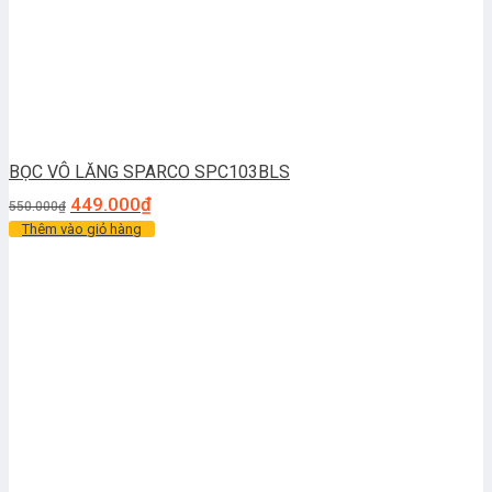
BỌC VÔ LĂNG SPARCO SPC103BLS
449.000
₫
550.000
₫
Thêm vào giỏ hàng