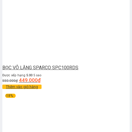
BỌC VÔ LĂNG SPARCO SPC100RDS
Được xếp hạng
5.00
5 sao
449.000
₫
550.000
₫
Thêm vào giỏ hàng
-18%