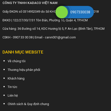
CÔNG TY TNHH KADACO VIỆT NAM
Giấy ĐKDN số 0314952049 do Sở KHĐT TP.HCM cấp ngày 28/3/2018
0907330038
ĐKKD | 122/27/30/7/31 Tôn Đản, Phường 10, Quận 4, TP.HCM
Cửa hàng: 36 Đường số 14, KDC Hương lộ 5, P. An Lạc (Bình Tân), TP.HCM
CSKH - 0907 33 00 38 | Email - carvn001@gmail.com
DANH MỤC WEBSITE
Về chúng tôi
Thương hiệu phân phối
Khách hàng
Tin tức
Liên hệ
Chính sách & Quy định chung