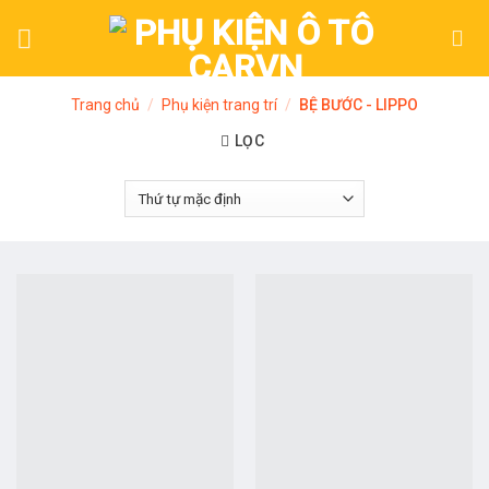
Skip
to
content
Trang chủ
/
Phụ kiện trang trí
/
BỆ BƯỚC - LIPPO
LỌC