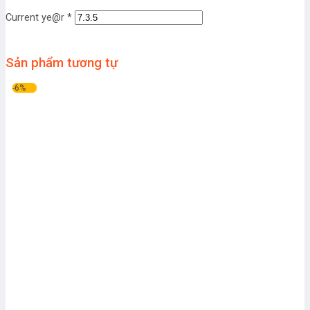
Current ye@r
*
Sản phẩm tương tự
-6%