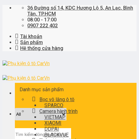
Skip
36 Đường số 14, KDC Hương Lộ 5, An Lạc, Bình
to
Tân, TP.HCM
content
08:00 - 17:00
0907 222 402
Tài khoản
Sản phẩm
Hệ thống cửa hàng
Danh mục sản phẩm
Bọc vô lăng ô tô
SPARCO
Camera hành trình
VIETMAP
XIAOMI
DDPAI
Tìm
BLACKVUE
kiếm: