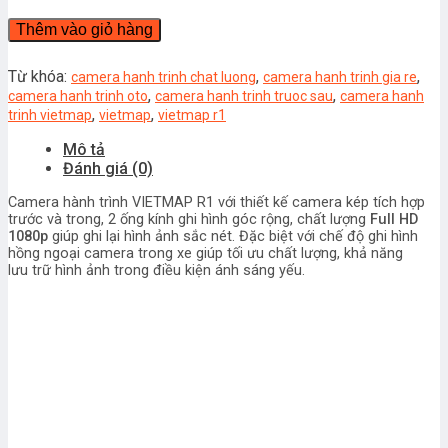
TRÌNH
Thêm vào giỏ hàng
VIETMAP
R1
số
Từ khóa:
,
,
camera hanh trinh chat luong
camera hanh trinh gia re
lượng
,
,
camera hanh trinh oto
camera hanh trinh truoc sau
camera hanh
,
,
trinh vietmap
vietmap
vietmap r1
Mô tả
Đánh giá (0)
Camera hành trình VIETMAP R1
với thiết kế camera kép tích hợp
trước và trong, 2 ống kính ghi hình góc rộng, chất lượng
Full HD
1080p
giúp ghi lại hình ảnh sắc nét. Đặc biệt với chế độ ghi hình
hồng ngoại camera trong xe giúp tối ưu chất lượng, khả năng
lưu trữ hình ảnh trong điều kiện ánh sáng yếu.