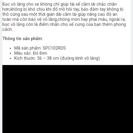
Bọc vô lăng cho xe không chỉ giúp tài xế cầm lái chắc chắn
hơn,không bị khó chịu khi đổ mồ hôi tay, bảo đảm tay không bị
thô cứng sau một thời gian dài cầm lái giúp nâng cao độ an
toàn mà còn bảo vệ vô lăng,chóng mòn hay phai màu, ngoài ra,
bọc vô lăng còn là điểm nhấn cho xế cưng của bạn thêm phong
cách.
Thông tin sản phẩm:
Mã sản phẩm: SPC102RDS
Màu sắc: Đỏ Đen
Kích thước: 36 – 38 cm (đường kính vô lăng)