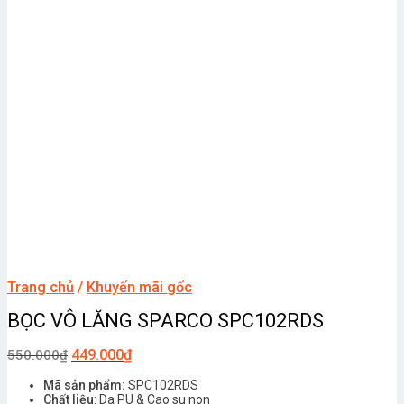
Trang chủ
/
Khuyến mãi gốc
BỌC VÔ LĂNG SPARCO SPC102RDS
449.000
₫
550.000
₫
Mã sản phẩm:
SPC102RDS
Chất liệu
: Da PU & Cao su non