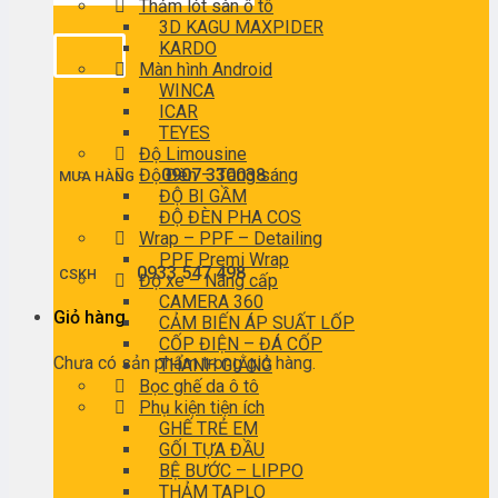
Thảm lót sàn ô tô
3D KAGU MAXPIDER
KARDO
Màn hình Android
WINCA
ICAR
TEYES
Độ Limousine
Độ Đèn – Tăng sáng
0907 330038
MUA HÀNG
ĐỘ BI GẦM
ĐỘ ĐÈN PHA COS
Wrap – PPF – Detailing
PPF Premi Wrap
0933 547 498
CSKH
Độ xe – Nâng cấp
CAMERA 360
Giỏ hàng
CẢM BIẾN ÁP SUẤT LỐP
CỐP ĐIỆN – ĐÁ CỐP
Chưa có sản phẩm trong giỏ hàng.
THANH GIẰNG
Bọc ghế da ô tô
Phụ kiện tiện ích
GHẾ TRẺ EM
GỐI TỰA ĐẦU
BỆ BƯỚC – LIPPO
THẢM TAPLO