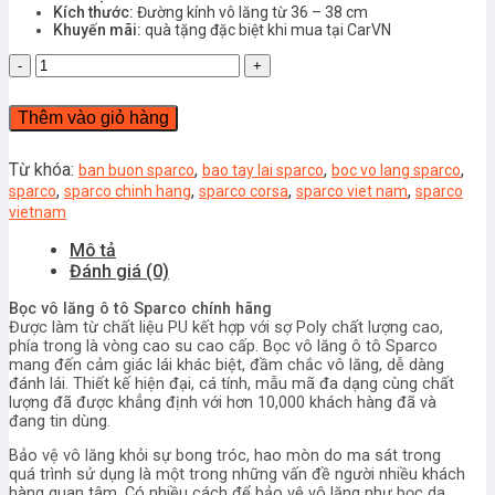
Kích thước:
Đường kính vô lăng từ 36 – 38 cm
Khuyến mãi:
quà tặng đặc biệt khi mua tại CarVN
BỌC
VÔ
LĂNG
Thêm vào giỏ hàng
SPARCO
SPC102RDS
số
Từ khóa:
,
,
,
ban buon sparco
bao tay lai sparco
boc vo lang sparco
lượng
,
,
,
,
sparco
sparco chinh hang
sparco corsa
sparco viet nam
sparco
vietnam
Mô tả
Đánh giá (0)
Bọc vô lăng ô tô Sparco chính hãng
Được làm từ chất liệu PU kết hợp với sợ Poly chất lượng cao,
phía trong là vòng cao su cao cấp. Bọc vô lăng ô tô Sparco
mang đến cảm giác lái khác biệt, đầm chắc vô lăng, dễ dàng
đánh lái. Thiết kế hiện đại, cá tính, mẫu mã đa dạng cùng chất
lượng đã được khẳng định với hơn 10,000 khách hàng đã và
đang tin dùng.
Bảo vệ vô lăng khỏi sự bong tróc, hao mòn do ma sát trong
quá trình sử dụng là một trong những vấn đề người nhiều khách
hàng quan tâm. Có nhiều cách để bảo vệ vô lăng như bọc da,