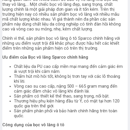
thay vô lăng,… Một chiếc bọc vô lăng đẹp, sang trọng, chất
lượng chính là một giải pháp đơn gian và ít tốn kém. Trên thị
trường hiện nay có nhiều sản phẩm bọc vô lăng với nhiều mẫu
mã chất lượng khác nhau. Vì giá thành nên đa phần các sản
phẩm này dùng chất liệu da công nghiệp có tính đàn hồi không
cao và vòng cao su mỏng, nhẹ, kém chất lượng.
Chính vì thế, sản phẩm bọc vô lăng ô tô Sparco chính hãng với
những ưu điểm vượt trội đã khắc phục được hầu hết các khiết
điểm trên những sản phẩm hiện có trên thị trường.
Ưu điểm của Bọc vô lăng Sparco chính hãng
Chất liệu da PU cao cấp mền mại mang đến cảm giác êm
ái vượt trội khi cằm nắm.
Thấm hút mồ hôi tốt, không bị trơn tay với các lỗ thoáng
khí liti.
Vòng cao su cao cấp, nặng 500 – 665 gram mang đến
cảm giác đầm chắc vô lăng khi đánh lái.
Sản phẩm có thiết kế thể thao, sang trọng, nổi bật.
Thương hiệu phụ kiện hàng đầu từ Ý, có mặt tại hơn 120
quốc gia trên thế giới.
Sản phẩm phân phối và bảo hành chính hãng trên toàn
quốc.
Công dụng của bọc vô lăng ô tô