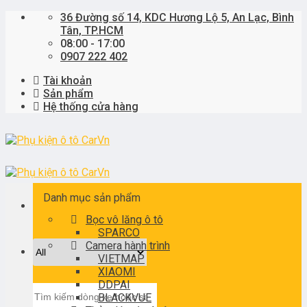
Skip
36 Đường số 14, KDC Hương Lộ 5, An Lạc, Bình
to
Tân, TP.HCM
content
08:00 - 17:00
0907 222 402
Tài khoản
Sản phẩm
Hệ thống cửa hàng
Danh mục sản phẩm
Bọc vô lăng ô tô
SPARCO
Camera hành trình
VIETMAP
XIAOMI
DDPAI
Tìm
BLACKVUE
kiếm: