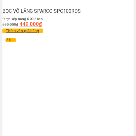
BỌC VÔ LĂNG SPARCO SPC100RDS
Được xếp hạng
5.00
5 sao
449.000
₫
550.000
₫
Thêm vào giỏ hàng
-5%