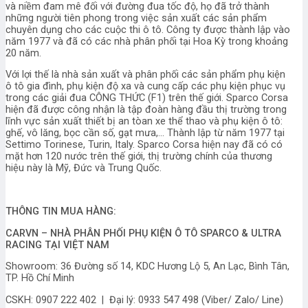
và niềm đam mê đối với đường đua tốc độ, họ đã trở thành
những người tiên phong trong việc sản xuất các sản phẩm
chuyên dụng cho các cuộc thi ô tô. Công ty được thành lập vào
năm 1977 và đã có các nhà phân phối tại Hoa Kỳ trong khoảng
20 năm.
Với lợi thế là nhà sản xuất và phân phối các sản phẩm phụ kiện
ô tô gia đình, phụ kiện độ xa và cung cấp các phụ kiện phục vụ
trong các giải đua CÔNG THỨC (F1) trên thế giới. Sparco Corsa
hiện đã được công nhận là tập đoàn hàng đầu thị trường trong
lĩnh vực sản xuất thiết bị an tòan xe thể thao và phụ kiện ô tô:
ghế, vô lăng, bọc cần số, gạt mưa,… Thành lập từ năm 1977 tại
Settimo Torinese, Turin, Italy. Sparco Corsa hiện nay đã có có
mặt hơn 120 nước trên thế giới, thị trường chính của thương
hiệu này là Mỹ, Đức và Trung Quốc.
THÔNG TIN MUA HÀNG:
CARVN – NHÀ PHÂN PHỐI PHỤ KIỆN Ô TÔ SPARCO & ULTRA
RACING TẠI VIỆT NAM
Showroom: 36 Đường số 14, KDC Hương Lộ 5, An Lạc, Bình Tân,
TP. Hồ Chí Minh
CSKH: 0907 222 402 | Đại lý: 0933 547 498 (Viber/ Zalo/ Line)