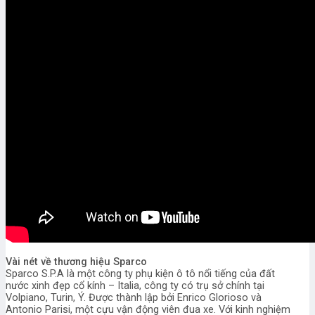
Vài nét về thương hiệu Sparco
Sparco S.P.A là một công ty phụ kiện ô tô nổi tiếng của đất
nước xinh đẹp cổ kính – Italia, công ty có trụ sở chính tại
Volpiano, Turin, Ý. Được thành lập bởi Enrico Glorioso và
Antonio Parisi, một cựu vận động viên đua xe. Với kinh nghiệm