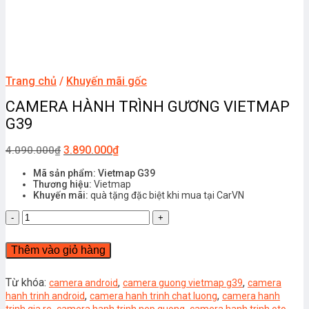
Trang chủ
/
Khuyến mãi gốc
CAMERA HÀNH TRÌNH GƯƠNG VIETMAP
G39
3.890.000
₫
4.090.000
₫
Mã sản phẩm: Vietmap G39
Thương hiệu:
Vietmap
Khuyến mãi:
quà tặng đặc biệt khi mua tại CarVN
CAMERA
HÀNH
TRÌNH
Thêm vào giỏ hàng
GƯƠNG
VIETMAP
G39
Từ khóa:
,
,
camera android
camera guong vietmap g39
camera
số
,
,
hanh trinh android
camera hanh trinh chat luong
camera hanh
lượng
,
,
,
trinh gia re
camera hanh trinh nep guong
camera hanh trinh oto