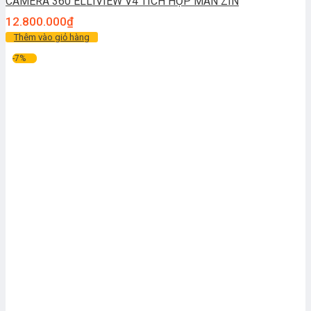
CAMERA 360 ELLIVIEW V4 TÍCH HỢP MÀN ZIN
12.800.000
₫
Thêm vào giỏ hàng
-7%