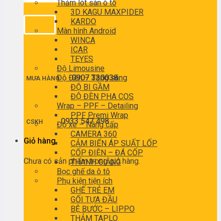
Thảm lót sàn ô tô
3D KAGU MAXPIDER
KARDO
Màn hình Android
WINCA
ICAR
TEYES
Độ Limousine
Độ Đèn – Tăng sáng
0907 330038
MUA HÀNG
ĐỘ BI GẦM
ĐỘ ĐÈN PHA COS
Wrap – PPF – Detailing
PPF Premi Wrap
0933 547 498
CSKH
Độ xe – Nâng cấp
CAMERA 360
Giỏ hàng
CẢM BIẾN ÁP SUẤT LỐP
CỐP ĐIỆN – ĐÁ CỐP
Chưa có sản phẩm trong giỏ hàng.
THANH GIẰNG
Bọc ghế da ô tô
Phụ kiện tiện ích
GHẾ TRẺ EM
GỐI TỰA ĐẦU
BỆ BƯỚC – LIPPO
THẢM TAPLO