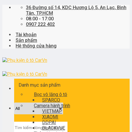
Skip
36 Đường số 14, KDC Hương Lộ 5, An Lạc, Bình
to
Tân, TP.HCM
content
08:00 - 17:00
0907 222 402
Tài khoản
Sản phẩm
Hệ thống cửa hàng
Danh mục sản phẩm
Bọc vô lăng ô tô
SPARCO
Camera hành trình
VIETMAP
XIAOMI
DDPAI
Tìm
BLACKVUE
kiếm: