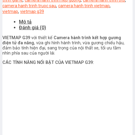
,
,
camera hanh trinh truoc sau
camera hanh trinh vietmap
,
vietmap
vietmap g39
Mô tả
Đánh giá (0)
VIETMAP G39
với thiết kế
Camera hành trình kết hợp gương
điện tử đa năng
, vừa ghi hình hành trình, vừa gương chiếu hậu,
đảm bảo tính hiện đại, sang trọng của nội thất xe, tối ưu tầm
nhìn phía sau của người lái.
CÁC TÍNH NĂNG NỔI BẬT CỦA VIETMAP G39: