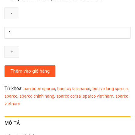
BỌC
VÔ
LĂNG
SPARCO
SPC103RDS
số
Thêm vào giỏ hàng
lượng
Từ khóa:
,
,
,
ban buon sparco
bao tay lai sparco
boc vo lang sparco
,
,
,
,
sparco
sparco chinh hang
sparco corsa
sparco viet nam
sparco
vietnam
MÔ TẢ