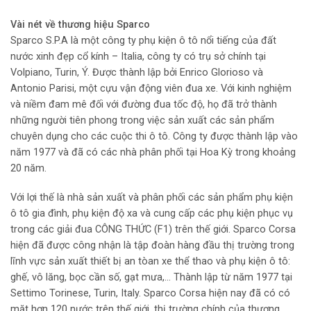
Vài nét về thương hiệu Sparco
Sparco S.P.A là một công ty phụ kiện ô tô nổi tiếng của đất
nước xinh đẹp cổ kính – Italia, công ty có trụ sở chính tại
Volpiano, Turin, Ý. Được thành lập bởi Enrico Glorioso và
Antonio Parisi, một cựu vận động viên đua xe. Với kinh nghiệm
và niềm đam mê đối với đường đua tốc độ, họ đã trở thành
những người tiên phong trong việc sản xuất các sản phẩm
chuyên dụng cho các cuộc thi ô tô. Công ty được thành lập vào
năm 1977 và đã có các nhà phân phối tại Hoa Kỳ trong khoảng
20 năm.
Với lợi thế là nhà sản xuất và phân phối các sản phẩm phụ kiện
ô tô gia đình, phụ kiện độ xa và cung cấp các phụ kiện phục vụ
trong các giải đua CÔNG THỨC (F1) trên thế giới. Sparco Corsa
hiện đã được công nhận là tập đoàn hàng đầu thị trường trong
lĩnh vực sản xuất thiết bị an tòan xe thể thao và phụ kiện ô tô:
ghế, vô lăng, bọc cần số, gạt mưa,… Thành lập từ năm 1977 tại
Settimo Torinese, Turin, Italy. Sparco Corsa hiện nay đã có có
mặt hơn 120 nước trên thế giới, thị trường chính của thương