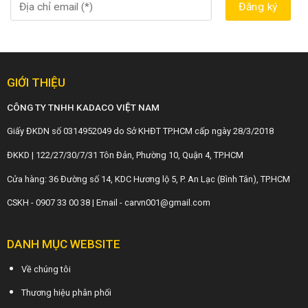
GIỚI THIỆU
CÔNG TY TNHH KADACO VIỆT NAM
Giấy ĐKDN số 0314952049 do Sở KHĐT TP.HCM cấp ngày 28/3/2018
ĐKKD | 122/27/30/7/31 Tôn Đản, Phường 10, Quận 4, TP.HCM
Cửa hàng: 36 Đường số 14, KDC Hương lộ 5, P. An Lạc (Bình Tân), TP.HCM
CSKH - 0907 33 00 38 | Email - carvn001@gmail.com
DANH MỤC WEBSITE
Về chúng tôi
Thương hiệu phân phối