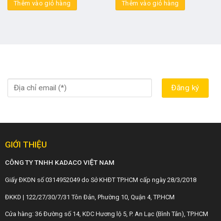
Thêm vào giỏ hàng
Thêm vào giỏ hàng
GIỚI THIỆU
CÔNG TY TNHH KADACO VIỆT NAM
Giấy ĐKDN số 0314952049 do Sở KHĐT TP.HCM cấp ngày 28/3/2018
ĐKKD | 122/27/30/7/31 Tôn Đản, Phường 10, Quận 4, TP.HCM
Cửa hàng: 36 Đường số 14, KDC Hương lộ 5, P. An Lạc (Bình Tân), TP.HCM