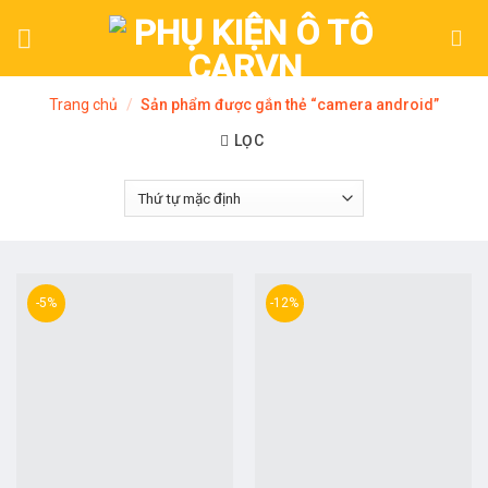
Skip
to
content
Trang chủ
/
Sản phẩm được gắn thẻ “camera android”
LỌC
-5%
-12%