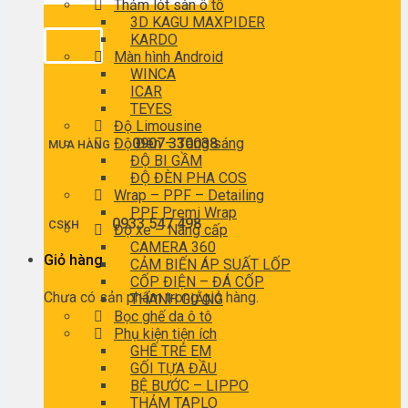
Thảm lót sàn ô tô
3D KAGU MAXPIDER
KARDO
Màn hình Android
WINCA
ICAR
TEYES
Độ Limousine
Độ Đèn – Tăng sáng
0907 330038
MUA HÀNG
ĐỘ BI GẦM
ĐỘ ĐÈN PHA COS
Wrap – PPF – Detailing
PPF Premi Wrap
0933 547 498
CSKH
Độ xe – Nâng cấp
CAMERA 360
Giỏ hàng
CẢM BIẾN ÁP SUẤT LỐP
CỐP ĐIỆN – ĐÁ CỐP
Chưa có sản phẩm trong giỏ hàng.
THANH GIẰNG
Bọc ghế da ô tô
Phụ kiện tiện ích
GHẾ TRẺ EM
GỐI TỰA ĐẦU
BỆ BƯỚC – LIPPO
THẢM TAPLO