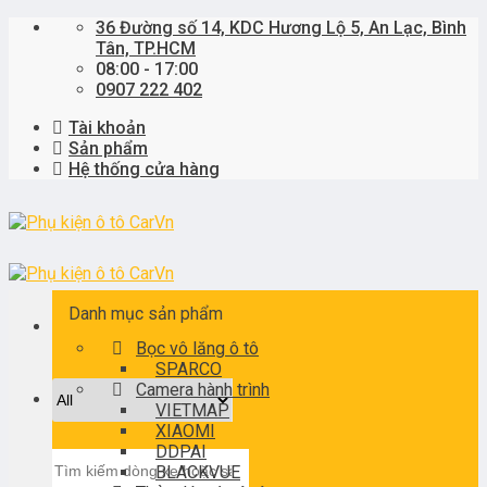
Skip
36 Đường số 14, KDC Hương Lộ 5, An Lạc, Bình
to
Tân, TP.HCM
content
08:00 - 17:00
0907 222 402
Tài khoản
Sản phẩm
Hệ thống cửa hàng
Danh mục sản phẩm
Bọc vô lăng ô tô
SPARCO
Camera hành trình
VIETMAP
XIAOMI
DDPAI
Tìm
BLACKVUE
kiếm: