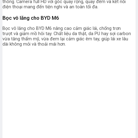
thông. Camera full HD với góc quay rộng, quay đêm và kết nối
điện thoại mang đến tiện nghi và an toàn tối đa.
Bọc vô lăng cho BYD M6
Bọc vô lăng cho BYD M6 nâng cao cảm giác lái, chống trơn
trượt và giảm mồ hôi tay. Chất liệu da thật, da PU hay sợi carbon
vừa tăng thẩm mỹ, vừa đem lại cảm giác êm tay, giúp lái xe lâu
dài không mỏi và thoải mái hơn.