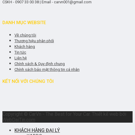
CSKH - 0907 33 00 38 | Email - carvn001@gmail.com
DANH MỤC WEBSITE
Về chúng tôi
Thương hiệu phân phối
Khách hàng
Tin tức
Liên hệ
Chính sách & Quy định chung
Chính sách bảo mật thông tin cá nhân
KẾT NỐI VỚI CHÚNG TÔI
Copyright © CarVn - The Best for Your Car. Thiết kế web bởi
WebDaiTin.com
KHÁCH HÀNG ĐẠI LÝ