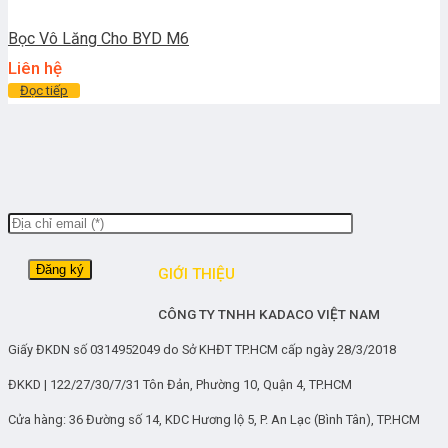
Bọc Vô Lăng Cho BYD M6
Liên hệ
Đọc tiếp
GIỚI THIỆU
CÔNG TY TNHH KADACO VIỆT NAM
Giấy ĐKDN số 0314952049 do Sở KHĐT TP.HCM cấp ngày 28/3/2018
ĐKKD | 122/27/30/7/31 Tôn Đản, Phường 10, Quận 4, TP.HCM
Cửa hàng: 36 Đường số 14, KDC Hương lộ 5, P. An Lạc (Bình Tân), TP.HCM