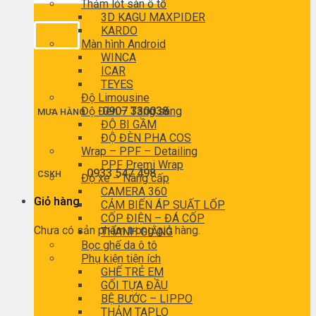
Thảm lót sàn ô tô
3D KAGU MAXPIDER
KARDO
Màn hình Android
WINCA
ICAR
TEYES
Độ Limousine
Độ Đèn – Tăng sáng
0907 330038
MUA HÀNG
ĐỘ BI GẦM
ĐỘ ĐÈN PHA COS
Wrap – PPF – Detailing
PPF Premi Wrap
0933 547 498
CSKH
Độ xe – Nâng cấp
CAMERA 360
Giỏ hàng
CẢM BIẾN ÁP SUẤT LỐP
CỐP ĐIỆN – ĐÁ CỐP
Chưa có sản phẩm trong giỏ hàng.
THANH GIẰNG
Bọc ghế da ô tô
Phụ kiện tiện ích
GHẾ TRẺ EM
GỐI TỰA ĐẦU
BỆ BƯỚC – LIPPO
THẢM TAPLO