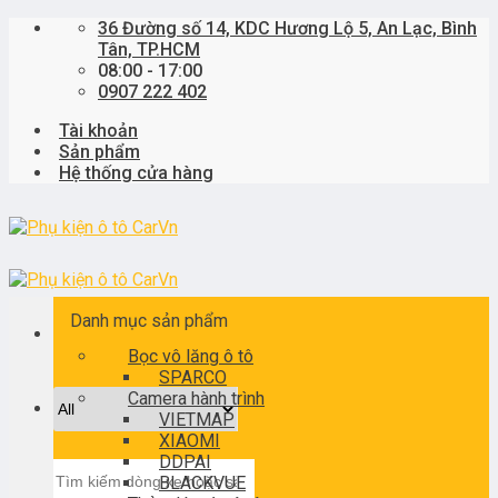
Skip
36 Đường số 14, KDC Hương Lộ 5, An Lạc, Bình
to
Tân, TP.HCM
content
08:00 - 17:00
0907 222 402
Tài khoản
Sản phẩm
Hệ thống cửa hàng
Danh mục sản phẩm
Bọc vô lăng ô tô
SPARCO
Camera hành trình
VIETMAP
XIAOMI
DDPAI
Tìm
BLACKVUE
kiếm: