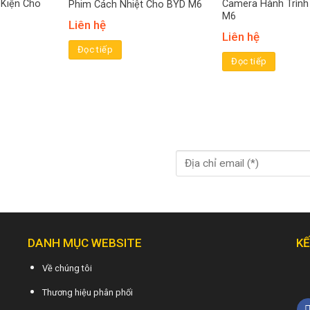
 Kiện Cho
Camera Hành Trình
Phim Cách Nhiệt Cho BYD M6
M6
Liên hệ
Liên hệ
Đọc tiếp
Đọc tiếp
DANH MỤC WEBSITE
KẾ
Về chúng tôi
Thương hiệu phân phối