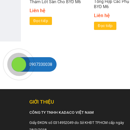
Tổng Hợp Các Phụ
Thảm Lót Sàn Cho BYD M6
BYD M6
Liên hệ
Liên hệ
Đọc tiếp
Đọc tiếp
0907330038
GIỚI THIỆU
CÔNG TY TNHH KADACO VIỆT NAM
Giấy ĐKDN số 0314952049 do Sở KHĐT TP.HCM cấp ngày
28/3/2018