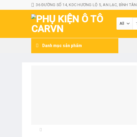
Skip
36 ĐƯỜNG SỐ 14, KDC HƯƠNG LỘ 5, AN LẠC, BÌNH TÂN
to
content
T
ki
Danh mục sản phẩm