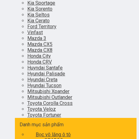
Kia Sportage
Kia Sorento
Kia Seltos
Kia Cerato
Ford Territory
Vinfast
Mazda 3
Mazda CX5
Mazda CX8
Honda City
Honda CRV
Huyndai Santafe
Hyundai Palisade
Hyundai Creta
Hyundai Tucson
Mitsubishi Xpander
Mitsubishi Outlander
Toyota Corolla Cross
Toyota Veloz
Toyota Fortuner
Danh mục sản phẩm
Bọc vô lăng ô tô