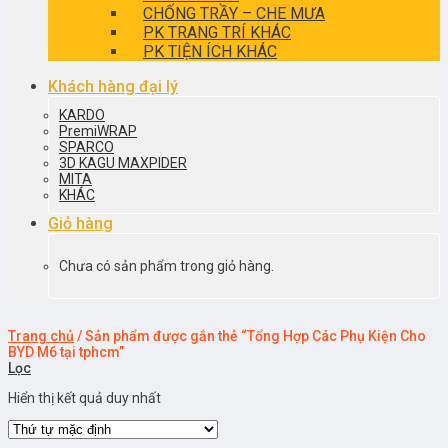
CHỐNG TRẦY – CHE MƯA
PK TRANG TRÍ KHÁC
PK TIỆN ÍCH KHÁC
Khách hàng đại lý
KARDO
PremiWRAP
SPARCO
3D KAGU MAXPIDER
MITA
KHÁC
Giỏ hàng
Chưa có sản phẩm trong giỏ hàng.
Trang chủ
/
Sản phẩm được gắn thẻ “Tổng Hợp Các Phụ Kiện Cho
BYD M6 tại tphcm”
Lọc
Hiển thị kết quả duy nhất