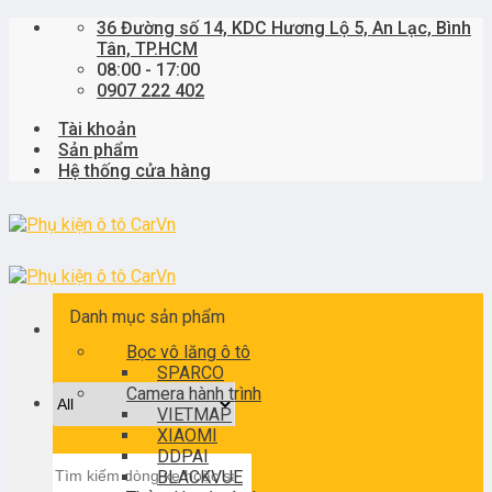
Skip
36 Đường số 14, KDC Hương Lộ 5, An Lạc, Bình
to
Tân, TP.HCM
content
08:00 - 17:00
0907 222 402
Tài khoản
Sản phẩm
Hệ thống cửa hàng
Danh mục sản phẩm
Bọc vô lăng ô tô
SPARCO
Camera hành trình
VIETMAP
XIAOMI
DDPAI
Tìm
BLACKVUE
kiếm: