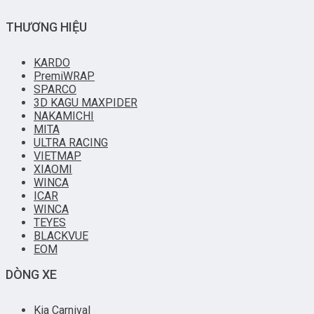
THƯƠNG HIỆU
KARDO
PremiWRAP
SPARCO
3D KAGU MAXPIDER
NAKAMICHI
MITA
ULTRA RACING
VIETMAP
XIAOMI
WINCA
ICAR
WINCA
TEYES
BLACKVUE
EOM
DÒNG XE
Kia Carnival