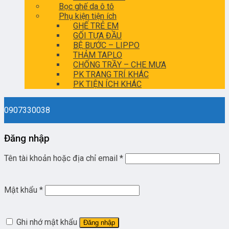
Bọc ghế da ô tô
Phụ kiện tiện ích
GHẾ TRẺ EM
GỐI TỰA ĐẦU
BỆ BƯỚC – LIPPO
THẢM TAPLO
CHỐNG TRẦY – CHE MƯA
PK TRANG TRÍ KHÁC
PK TIỆN ÍCH KHÁC
0907330038
Đăng nhập
Tên tài khoản hoặc địa chỉ email
*
Mật khẩu
*
Ghi nhớ mật khẩu
Đăng nhập