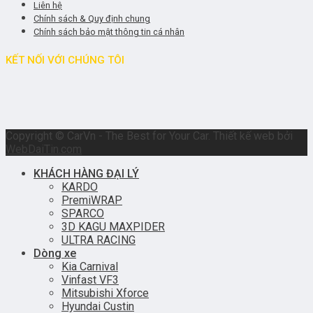
Liên hệ
Chính sách & Quy định chung
Chính sách bảo mật thông tin cá nhân
KẾT NỐI VỚI CHÚNG TÔI
Copyright © CarVn - The Best for Your Car. Thiết kế web bởi
WebDaiTin.com
KHÁCH HÀNG ĐẠI LÝ
KARDO
PremiWRAP
SPARCO
3D KAGU MAXPIDER
ULTRA RACING
Dòng xe
Kia Carnival
Vinfast VF3
Mitsubishi Xforce
Hyundai Custin