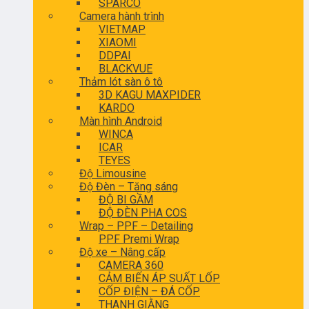
SPARCO
Camera hành trình
VIETMAP
XIAOMI
DDPAI
BLACKVUE
Thảm lót sàn ô tô
3D KAGU MAXPIDER
KARDO
Màn hình Android
WINCA
ICAR
TEYES
Độ Limousine
Độ Đèn – Tăng sáng
ĐỘ BI GẦM
ĐỘ ĐÈN PHA COS
Wrap – PPF – Detailing
PPF Premi Wrap
Độ xe – Nâng cấp
CAMERA 360
CẢM BIẾN ÁP SUẤT LỐP
CỐP ĐIỆN – ĐÁ CỐP
THANH GIẰNG