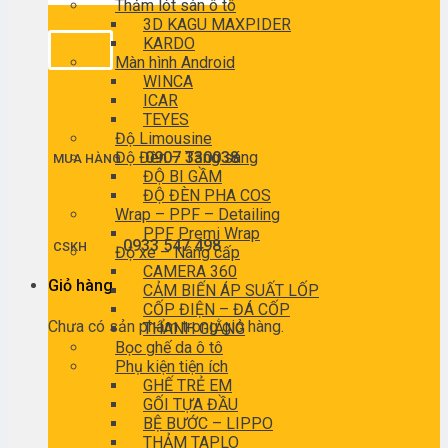
Thảm lót sàn ô tô
3D KAGU MAXPIDER
KARDO
Màn hình Android
WINCA
ICAR
TEYES
Độ Limousine
Độ Đèn – Tăng sáng
0907 330038
MUA HÀNG
ĐỘ BI GẦM
ĐỘ ĐÈN PHA COS
Wrap – PPF – Detailing
PPF Premi Wrap
0933 547 498
CSKH
Độ xe – Nâng cấp
CAMERA 360
Giỏ hàng
CẢM BIẾN ÁP SUẤT LỐP
CỐP ĐIỆN – ĐÁ CỐP
Chưa có sản phẩm trong giỏ hàng.
THANH GIẰNG
Bọc ghế da ô tô
Phụ kiện tiện ích
GHẾ TRẺ EM
GỐI TỰA ĐẦU
BỆ BƯỚC – LIPPO
THẢM TAPLO