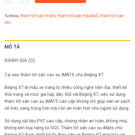
tham lot san imats
tham lot san mazda3
tham lot san
Từ khóa:
,
,
oto
MÔ TẢ
ĐÁNH GIÁ (0)
Tại sao thảm lót sàn cao su IMATS cho Beijing X7
Beijing X7 là mẫu xe trang bị nhiều công nghệ hiện đại, thiết kế
thời trang và mức giá hấp dẫn. Đối với Beijing X7, việc sử dụng
thảm lót sàn cao su iMATS cao cấp không chỉ giúp sàn xe sạch
sẽ hơn, sang trọng hơn mà còn an toàn hơn cho người sử dụng.
Sử dụng vật liệu PVC cao cấp, chứng nhận an toàn, không mùi,
không kim loại nặng từ SGS. Thảm lót sàn cao su iMats cho
Beijing X7 được thiết kế fix theo sàn xe Beijing X7 giúp bảo vệ