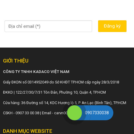
GIỚI THIỆU
CÔNG TY TNHH KADACO VIỆT NAM
Giấy ĐKDN số 0314952049 do Sở KHĐT TP.HCM cấp ngày 28/3/2018
ĐKKD | 122/27/30/7/31 Tôn Đản, Phường 10, Quận 4, TP.HCM
Cửa hàng: 36 Đường số 14, KDC Hương lộ 5, P. An Lạc (Bình Tân), TP.HCM
0907330038
CSKH - 0907 33 00 38 | Email - carvn001@gmail.com
DANH MỤC WEBSITE