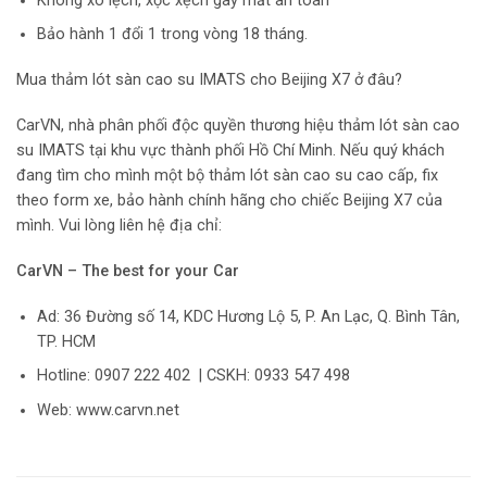
Không xô lệch, xộc xệch gây mất an toàn
Bảo hành 1 đổi 1 trong vòng 18 tháng.
Mua thảm lót sàn cao su IMATS cho Beijing X7 ở đâu?
CarVN, nhà phân phối độc quyền thương hiệu thảm lót sàn cao
su IMATS tại khu vực thành phối Hồ Chí Minh. Nếu quý khách
đang tìm cho mình một bộ thảm lót sàn cao su cao cấp, fix
theo form xe, bảo hành chính hãng cho chiếc Beijing X7 của
mình. Vui lòng liên hệ địa chỉ:
CarVN – The best for your Car
Ad: 36 Đường số 14, KDC Hương Lộ 5, P. An Lạc, Q. Bình Tân,
TP. HCM
Hotline: 0907 222 402 | CSKH: 0933 547 498
Web: www.carvn.net