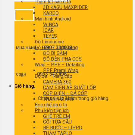
Thảm lót sàn ô tô
3D KAGU MAXPIDER
KARDO
Màn hình Android
WINCA
ICAR
TEYES
Độ Limousine
Độ Đèn – Tăng sáng
0907 330038
MUA HÀNG
ĐỘ BI GẦM
ĐỘ ĐÈN PHA COS
Wrap – PPF – Detailing
PPF Premi Wrap
0933 547 498
CSKH
Độ xe – Nâng cấp
CAMERA 360
Giỏ hàng
CẢM BIẾN ÁP SUẤT LỐP
CỐP ĐIỆN – ĐÁ CỐP
Chưa có sản phẩm trong giỏ hàng.
THANH GIẰNG
Bọc ghế da ô tô
Phụ kiện tiện ích
GHẾ TRẺ EM
GỐI TỰA ĐẦU
BỆ BƯỚC – LIPPO
THẢM TAPLO