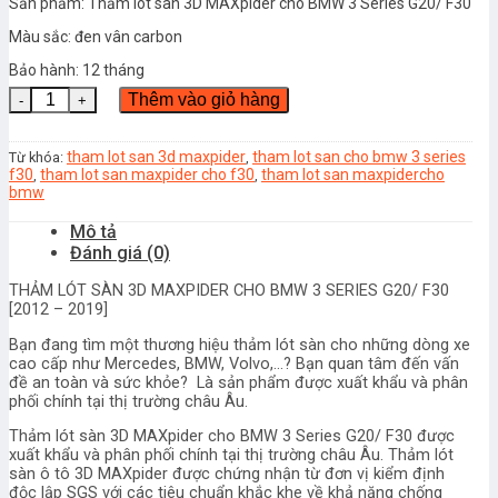
Sản phẩm: Thảm lót sàn 3D MAXpider cho BMW 3 Series G20/ F30
Màu sắc: đen vân carbon
Bảo hành: 12 tháng
THẢM LÓT SÀN 3D KAGU MAXPIDER CHO BMW 3 SERIES G20 [2
Thêm vào giỏ hàng
tham lot san 3d maxpider
tham lot san cho bmw 3 series
Từ khóa:
,
f30
tham lot san maxpider cho f30
tham lot san maxpidercho
,
,
bmw
Mô tả
Đánh giá (0)
THẢM LÓT SÀN 3D MAXPIDER CHO BMW 3 SERIES G20/ F30
[2012 – 2019]
Bạn đang tìm một thương hiệu thảm lót sàn cho những dòng xe
cao cấp như Mercedes, BMW, Volvo,…? Bạn quan tâm đến vấn
đề an toàn và sức khỏe? Là sản phẩm được xuất khẩu và phân
phối chính tại thị trường châu Âu.
Thảm lót sàn 3D MAXpider cho BMW 3 Series G20/ F30 được
xuất khẩu và phân phối chính tại thị trường châu Âu. Thảm lót
sàn ô tô 3D MAXpider được chứng nhận từ đơn vị kiểm định
độc lập SGS với các tiêu chuẩn khắc khe về khả năng chống