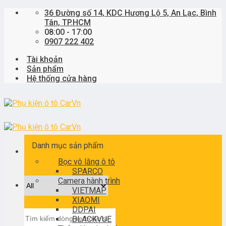
Skip
36 Đường số 14, KDC Hương Lộ 5, An Lạc, Bình
to
Tân, TP.HCM
content
08:00 - 17:00
0907 222 402
Tài khoản
Sản phẩm
Hệ thống cửa hàng
Danh mục sản phẩm
Bọc vô lăng ô tô
SPARCO
Camera hành trình
VIETMAP
XIAOMI
DDPAI
Tìm
BLACKVUE
kiếm: