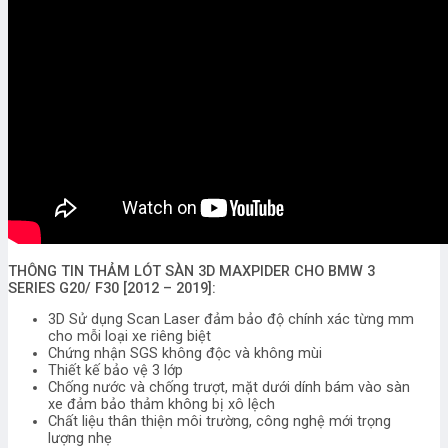
THÔNG TIN THẢM LÓT SÀN 3D MAXPIDER CHO BMW 3
SERIES G20/ F30 [2012 – 2019]:
3D Sử dụng Scan Laser đảm bảo độ chính xác từng mm
cho mỗi loại xe riêng biệt
Chứng nhận SGS không độc và không mùi
Thiết kế bảo vệ 3 lớp
Chống nước và chống trượt, mặt dưới dính bám vào sàn
xe đảm bảo thảm không bị xô lệch
Chất liệu thân thiện môi trường, công nghệ mới trọng
lượng nhẹ