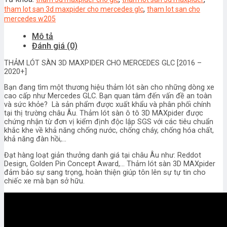
CHO
,
tham lot san 3d maxpider cho mercedes glc
tham lot san cho
MERCEDES
mercedes w205
GLC
Mô tả
X253
Đánh giá (0)
[2016
–
THẢM LÓT SÀN 3D MAXPIDER CHO MERCEDES GLC [2016 –
2020+]
2020+]
số
lượng
Bạn đang tìm một thương hiệu thảm lót sàn cho những dòng xe
cao cấp như Mercedes GLC. Bạn quan tâm đến vấn đề an toàn
và sức khỏe? Là sản phẩm được xuất khẩu và phân phối chính
tại thị trường châu Âu. Thảm lót sàn ô tô 3D MAXpider được
chứng nhận từ đơn vị kiểm định độc lập SGS với các tiêu chuẩn
khắc khe về khả năng chống nước, chống cháy, chống hóa chất,
khả năng đàn hồi,…
Đạt hàng loạt giản thưởng danh giá tại châu Âu như: Reddot
Design, Golden Pin Concept Award,… Thảm lót sàn 3D MAXpider
đảm bảo sự sang trọng, hoàn thiện giúp tôn lên sự tự tin cho
chiếc xe mà bạn sở hữu.