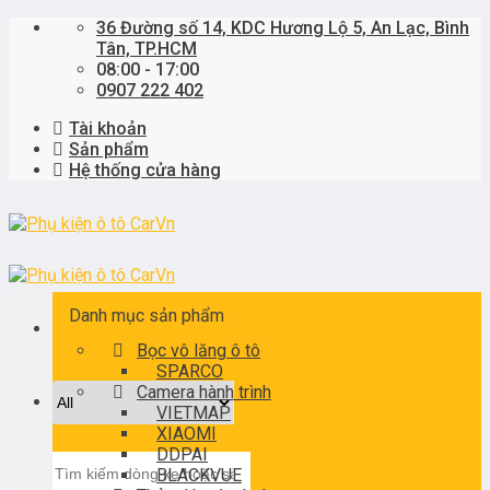
Skip
36 Đường số 14, KDC Hương Lộ 5, An Lạc, Bình
to
Tân, TP.HCM
content
08:00 - 17:00
0907 222 402
Tài khoản
Sản phẩm
Hệ thống cửa hàng
Danh mục sản phẩm
Bọc vô lăng ô tô
SPARCO
Camera hành trình
VIETMAP
XIAOMI
DDPAI
Tìm
BLACKVUE
kiếm: