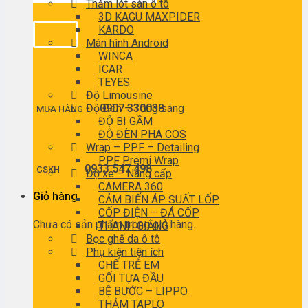
Thảm lót sàn ô tô
3D KAGU MAXPIDER
KARDO
Màn hình Android
WINCA
ICAR
TEYES
Độ Limousine
Độ Đèn – Tăng sáng
0907 330038
MUA HÀNG
ĐỘ BI GẦM
ĐỘ ĐÈN PHA COS
Wrap – PPF – Detailing
PPF Premi Wrap
0933 547 498
CSKH
Độ xe – Nâng cấp
CAMERA 360
Giỏ hàng
CẢM BIẾN ÁP SUẤT LỐP
CỐP ĐIỆN – ĐÁ CỐP
Chưa có sản phẩm trong giỏ hàng.
THANH GIẰNG
Bọc ghế da ô tô
Phụ kiện tiện ích
GHẾ TRẺ EM
GỐI TỰA ĐẦU
BỆ BƯỚC – LIPPO
THẢM TAPLO