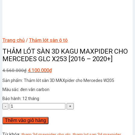
Trang chủ
/
Thảm lót sàn ô tô
THẢM LÓT SÀN 3D KAGU MAXPIDER CHO
MERCEDES GLC X253 [2016 – 2020+]
4.100.000
₫
4.560.000
₫
Sản phẩm: Thảm lót sàn 3D MAXpider cho Mercedes W205
Màu sắc: đen vân carbon
Bảo hành: 12 tháng
THẢM
LÓT
SÀN
Thêm vào giỏ hàng
3D
KAGU
MAXPIDER
Từ khóa:
,
,
tham 3d maxpider cho glc
tham lot san 3d maxpider