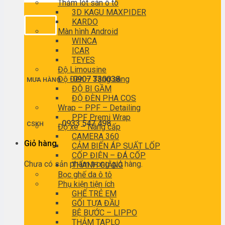
Thảm lót sàn ô tô
3D KAGU MAXPIDER
KARDO
Màn hình Android
WINCA
ICAR
TEYES
Độ Limousine
Độ Đèn – Tăng sáng
0907 330038
MUA HÀNG
ĐỘ BI GẦM
ĐỘ ĐÈN PHA COS
Wrap – PPF – Detailing
PPF Premi Wrap
0933 547 498
CSKH
Độ xe – Nâng cấp
CAMERA 360
Giỏ hàng
CẢM BIẾN ÁP SUẤT LỐP
CỐP ĐIỆN – ĐÁ CỐP
Chưa có sản phẩm trong giỏ hàng.
THANH GIẰNG
Bọc ghế da ô tô
Phụ kiện tiện ích
GHẾ TRẺ EM
GỐI TỰA ĐẦU
BỆ BƯỚC – LIPPO
THẢM TAPLO