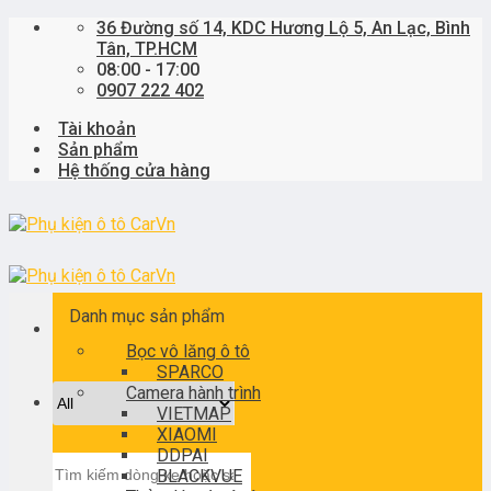
Skip
36 Đường số 14, KDC Hương Lộ 5, An Lạc, Bình
to
Tân, TP.HCM
content
08:00 - 17:00
0907 222 402
Tài khoản
Sản phẩm
Hệ thống cửa hàng
Danh mục sản phẩm
Bọc vô lăng ô tô
SPARCO
Camera hành trình
VIETMAP
XIAOMI
DDPAI
Tìm
BLACKVUE
kiếm: