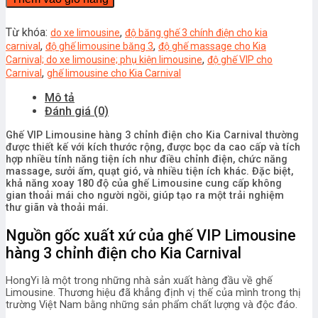
Hàng
3
Chỉnh
Từ khóa:
,
do xe limousine
độ băng ghế 3 chính điện cho kia
Điện
,
,
carnival
độ ghế limousine băng 3
độ ghế massage cho Kia
Cho
,
Carnival; do xe limousine; phụ kiện limousine
độ ghế VIP cho
Kia
,
Carnival
ghế limousine cho Kia Carnival
Carnival
Mô tả
số
Đánh giá (0)
lượng
Ghế VIP Limousine hàng 3 chỉnh điện cho Kia Carnival thường
được thiết kế với kích thước rộng, được bọc da cao cấp và tích
hợp nhiều tính năng tiện ích như điều chỉnh điện, chức năng
massage, sưởi ấm, quạt gió, và nhiều tiện ích khác. Đặc biệt,
khả năng xoay 180 độ của ghế Limousine cung cấp không
gian thoải mái cho người ngồi, giúp tạo ra một trải nghiệm
thư giãn và thoải mái.
Nguồn gốc xuất xứ của ghế VIP Limousine
hàng 3 chỉnh điện cho Kia Carnival
HongYi là một trong những nhà sản xuất hàng đầu về ghế
Limousine. Thương hiệu đã khẳng định vị thế của mình trong thị
trường Việt Nam bằng những sản phẩm chất lượng và độc đáo.