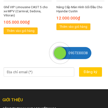
Ghế VIP Limousine CAST 5 cho
Nâng Cấp Màn Hình Gối Đầu Cho
xe MPV (Carnival, Sedona,
Hyundai Custin
Viloran)
12.000.000
₫
105.000.000
₫
Thêm vào giỏ hàng
Thêm vào giỏ hàng
0907330038
GIỚI THIỆU