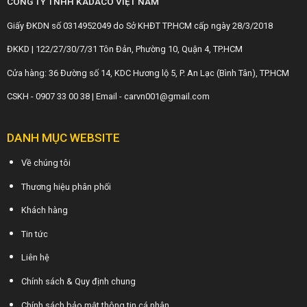
CÔNG TY TNHH KADACO VIỆT NAM
Giấy ĐKDN số 0314952049 do Sở KHĐT TP.HCM cấp ngày 28/3/2018
ĐKKD | 122/27/30/7/31 Tôn Đản, Phường 10, Quận 4, TP.HCM
Cửa hàng: 36 Đường số 14, KDC Hương lộ 5, P. An Lạc (Bình Tân), TP.HCM
CSKH - 0907 33 00 38 | Email - carvn001@gmail.com
DANH MỤC WEBSITE
Về chúng tôi
Thương hiệu phân phối
Khách hàng
Tin tức
Liên hệ
Chính sách & Quy định chung
Chính sách bảo mật thông tin cá nhân