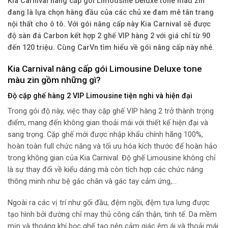
Kia Carnival nâng cấp gói Limousine Deluxe tone màu zin
đang là lựa chọn hàng đầu của các chủ xe đam mê tân trang
nội thất cho ô tô. Với gói nâng cấp này Kia Carnival sẽ được
độ sàn đá Carbon kết hợp 2 ghế VIP hàng 2 với giá chỉ từ 90
đến 120 triệu. Cùng CarVn tìm hiểu về gói nâng cấp này nhé.
Kia Carnival nâng cấp gói Limousine Deluxe tone
màu zin gồm những gì?
Độ cặp ghế hàng 2 VIP Limousine tiện nghi và hiện đại
Trong gói độ này, việc thay cặp ghế VIP hàng 2 trở thành trọng
điểm, mang đến không gian thoải mái với thiết kế hiện đại và
sang trọng.
Cặp ghế mới được nhập khẩu chính hãng 100%,
hoàn toàn full chức năng và tối ưu hóa kích thước để hoàn hảo
trong không gian của Kia Carnival. Độ ghế Limousine không chỉ
là sự thay đổi về kiểu dáng mà còn tích hợp các chức năng
thông minh như bệ gác chân và gác tay cảm ứng,…
Ngoài ra các vị trí như gối đầu, đệm ngồi, đệm tựa lưng được
tạo hình bởi đường chỉ may thủ công cẩn thận, tinh tế. Da mềm
mịn và thoáng khí bọc ghế tạo nên cảm giác êm ái và thoải mái