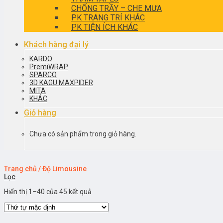
CHỐNG TRẦY – CHE MƯA
PK TRANG TRÍ KHÁC
PK TIỆN ÍCH KHÁC
Khách hàng đại lý
KARDO
PremiWRAP
SPARCO
3D KAGU MAXPIDER
MITA
KHÁC
Giỏ hàng
Chưa có sản phẩm trong giỏ hàng.
Trang chủ
/
Độ Limousine
Lọc
Hiển thị 1–40 của 45 kết quả