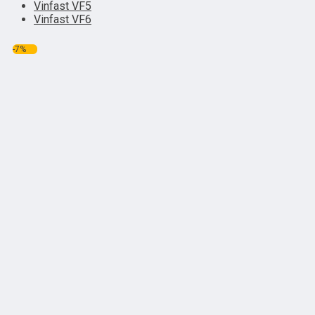
Vinfast VF5
Vinfast VF6
-7%