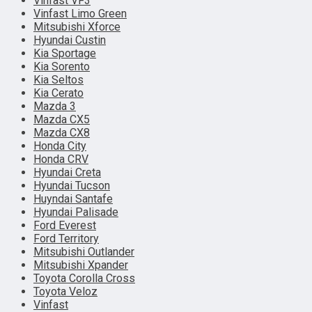
Vinfast VF3
Vinfast Limo Green
Mitsubishi Xforce
Hyundai Custin
Kia Sportage
Kia Sorento
Kia Seltos
Kia Cerato
Mazda 3
Mazda CX5
Mazda CX8
Honda City
Honda CRV
Hyundai Creta
Hyundai Tucson
Huyndai Santafe
Hyundai Palisade
Ford Everest
Ford Territory
Mitsubishi Outlander
Mitsubishi Xpander
Toyota Corolla Cross
Toyota Veloz
Vinfast