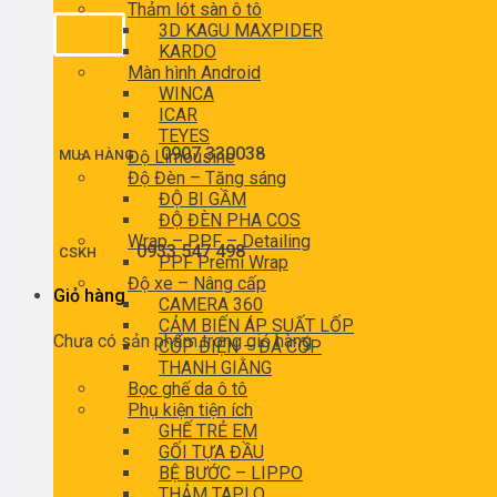
Thảm lót sàn ô tô
3D KAGU MAXPIDER
KARDO
Màn hình Android
WINCA
ICAR
TEYES
0907 330038
MUA HÀNG
Độ Limousine
Độ Đèn – Tăng sáng
ĐỘ BI GẦM
ĐỘ ĐÈN PHA COS
Wrap – PPF – Detailing
0933 547 498
CSKH
PPF Premi Wrap
Độ xe – Nâng cấp
Giỏ hàng
CAMERA 360
CẢM BIẾN ÁP SUẤT LỐP
Chưa có sản phẩm trong giỏ hàng.
CỐP ĐIỆN – ĐÁ CỐP
THANH GIẰNG
Bọc ghế da ô tô
Phụ kiện tiện ích
GHẾ TRẺ EM
GỐI TỰA ĐẦU
BỆ BƯỚC – LIPPO
THẢM TAPLO