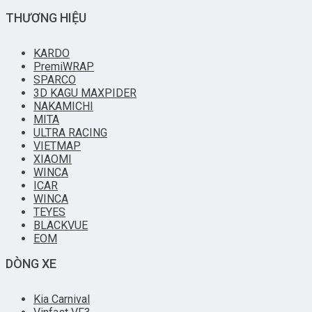
THƯƠNG HIỆU
KARDO
PremiWRAP
SPARCO
3D KAGU MAXPIDER
NAKAMICHI
MITA
ULTRA RACING
VIETMAP
XIAOMI
WINCA
ICAR
WINCA
TEYES
BLACKVUE
EOM
DÒNG XE
Kia Carnival