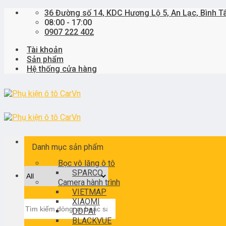
Skip
36 Đường số 14, KDC Hương Lộ 5, An Lạc, Bình T
to
08:00 - 17:00
content
0907 222 402
Tài khoản
Sản phẩm
Hệ thống cửa hàng
Danh mục sản phẩm
Bọc vô lăng ô tô
SPARCO
Camera hành trình
VIETMAP
XIAOMI
Tìm
DDPAI
kiếm:
BLACKVUE