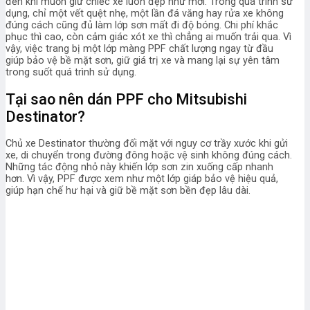
đến khi muốn giữ chiếc xe luôn đẹp như mới. Trong quá trình sử
dụng, chỉ một vết quệt nhẹ, một lần đá văng hay rửa xe không
đúng cách cũng đủ làm lớp sơn mất đi độ bóng. Chi phí khắc
phục thì cao, còn cảm giác xót xe thì chẳng ai muốn trải qua. Vì
vậy, việc trang bị một lớp màng PPF chất lượng ngay từ đầu
giúp bảo vệ bề mặt sơn, giữ giá trị xe và mang lại sự yên tâm
trong suốt quá trình sử dụng.
Tại sao nên dán PPF cho Mitsubishi
Destinator?
Chủ xe Destinator thường đối mặt với nguy cơ trầy xước khi gửi
xe, di chuyển trong đường đông hoặc vệ sinh không đúng cách.
Những tác động nhỏ này khiến lớp sơn zin xuống cấp nhanh
hơn. Vì vậy, PPF được xem như một lớp giáp bảo vệ hiệu quả,
giúp hạn chế hư hại và giữ bề mặt sơn bền đẹp lâu dài.