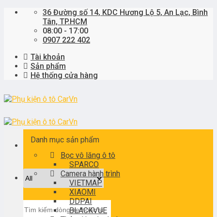
Skip
36 Đường số 14, KDC Hương Lộ 5, An Lạc, Bình
to
Tân, TP.HCM
content
08:00 - 17:00
0907 222 402
Tài khoản
Sản phẩm
Hệ thống cửa hàng
Danh mục sản phẩm
Bọc vô lăng ô tô
SPARCO
Camera hành trình
VIETMAP
XIAOMI
DDPAI
Tìm
BLACKVUE
kiếm: