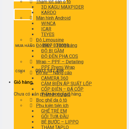
Thảm lót sàn ô tô
3D KAGU MAXPIDER
KARDO
Màn hình Android
WINCA
ICAR
TEYES
Độ Limousine
Độ Đèn – Tăng sáng
0907 330038
MUA HÀNG
ĐỘ BI GẦM
ĐỘ ĐÈN PHA COS
Wrap – PPF – Detailing
PPF Premi Wrap
0933 547 498
CSKH
Độ xe – Nâng cấp
CAMERA 360
Giỏ hàng
CẢM BIẾN ÁP SUẤT LỐP
CỐP ĐIỆN – ĐÁ CỐP
Chưa có sản phẩm trong giỏ hàng.
THANH GIẰNG
Bọc ghế da ô tô
Phụ kiện tiện ích
GHẾ TRẺ EM
GỐI TỰA ĐẦU
BỆ BƯỚC – LIPPO
THẢM TAPLO