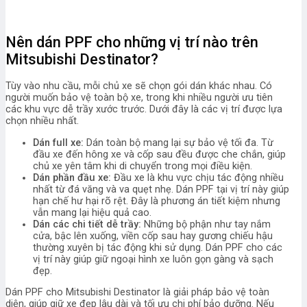
Nên dán PPF cho những vị trí nào trên
Mitsubishi Destinator?
Tùy vào nhu cầu, mỗi chủ xe sẽ chọn gói dán khác nhau. Có
người muốn bảo vệ toàn bộ xe, trong khi nhiều người ưu tiên
các khu vực dễ trầy xước trước. Dưới đây là các vị trí được lựa
chọn nhiều nhất.
Dán full xe:
Dán toàn bộ mang lại sự bảo vệ tối đa. Từ
đầu xe đến hông xe và cốp sau đều được che chắn, giúp
chủ xe yên tâm khi di chuyển trong mọi điều kiện.
Dán phần đầu xe:
Đầu xe là khu vực chịu tác động nhiều
nhất từ đá văng và va quẹt nhẹ. Dán PPF tại vị trí này giúp
hạn chế hư hại rõ rệt. Đây là phương án tiết kiệm nhưng
vẫn mang lại hiệu quả cao.
Dán các chi tiết dễ trầy:
Những bộ phận như tay nắm
cửa, bậc lên xuống, viền cốp sau hay gương chiếu hậu
thường xuyên bị tác động khi sử dụng. Dán PPF cho các
vị trí này giúp giữ ngoại hình xe luôn gọn gàng và sạch
đẹp.
Dán PPF cho Mitsubishi Destinator là giải pháp bảo vệ toàn
diện, giúp giữ xe đẹp lâu dài và tối ưu chi phí bảo dưỡng. Nếu