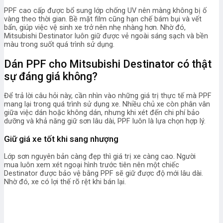
PPF cao cấp được bổ sung lớp chống UV nên màng không bị ố
vàng theo thời gian. Bề mặt film cũng hạn chế bám bụi và vết
bẩn, giúp việc vệ sinh xe trở nên nhẹ nhàng hơn. Nhờ đó,
Mitsubishi Destinator luôn giữ được vẻ ngoài sáng sạch và bền
màu trong suốt quá trình sử dụng.
Dán PPF cho Mitsubishi Destinator có thật
sự đáng giá không?
Để trả lời câu hỏi này, cần nhìn vào những giá trị thực tế mà PPF
mang lại trong quá trình sử dụng xe. Nhiều chủ xe còn phân vân
giữa việc dán hoặc không dán, nhưng khi xét đến chi phí bảo
dưỡng và khả năng giữ sơn lâu dài, PPF luôn là lựa chọn hợp lý.
Giữ giá xe tốt khi sang nhượng
Lớp sơn nguyên bản càng đẹp thì giá trị xe càng cao. Người
mua luôn xem xét ngoại hình trước tiên nên một chiếc
Destinator được bảo vệ bằng PPF sẽ giữ được độ mới lâu dài.
Nhờ đó, xe có lợi thế rõ rệt khi bán lại.