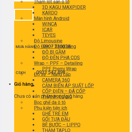
Thảm lót sàn ô tô
3D KAGU MAXPIDER
KARDO
Màn hình Android
WINCA
ICAR
TEYES
Độ Limousine
Độ Đèn – Tăng sáng
0907 330038
MUA HÀNG
ĐỘ BI GẦM
ĐỘ ĐÈN PHA COS
Wrap – PPF – Detailing
PPF Premi Wrap
0933 547 498
CSKH
Độ xe – Nâng cấp
CAMERA 360
Giỏ hàng
CẢM BIẾN ÁP SUẤT LỐP
CỐP ĐIỆN – ĐÁ CỐP
Chưa có sản phẩm trong giỏ hàng.
THANH GIẰNG
Bọc ghế da ô tô
Phụ kiện tiện ích
GHẾ TRẺ EM
GỐI TỰA ĐẦU
BỆ BƯỚC – LIPPO
THẢM TAPLO