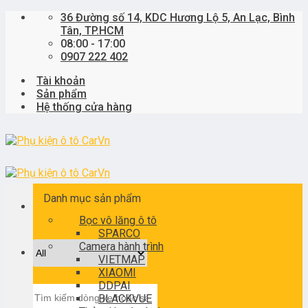
Skip
36 Đường số 14, KDC Hương Lộ 5, An Lạc, Bình
to
Tân, TP.HCM
content
08:00 - 17:00
0907 222 402
Tài khoản
Sản phẩm
Hệ thống cửa hàng
Danh mục sản phẩm
Bọc vô lăng ô tô
SPARCO
Camera hành trình
VIETMAP
XIAOMI
DDPAI
Tìm
BLACKVUE
kiếm: