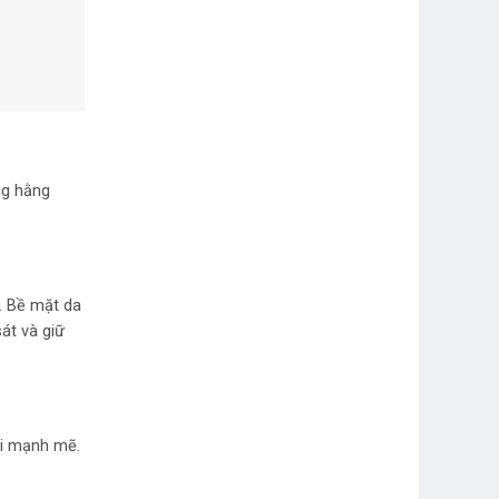
ng hằng
. Bề mặt da
át và giữ
ái mạnh mẽ.