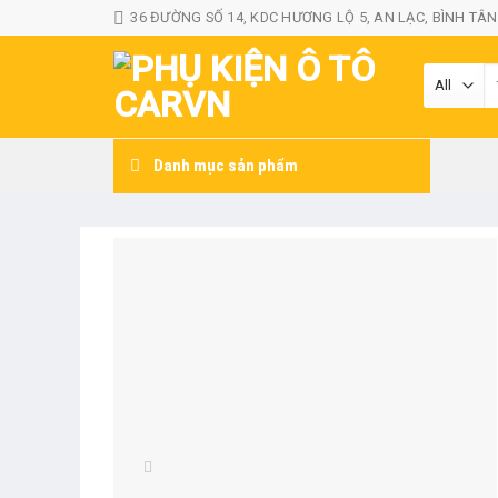
Skip
36 ĐƯỜNG SỐ 14, KDC HƯƠNG LỘ 5, AN LẠC, BÌNH TÂN
to
content
T
k
Danh mục sản phẩm