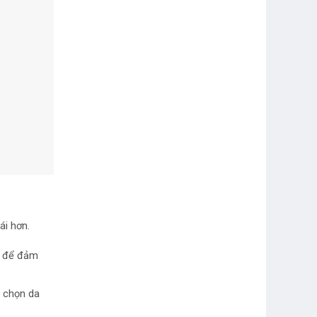
ái hơn.
h để đảm
n chọn da