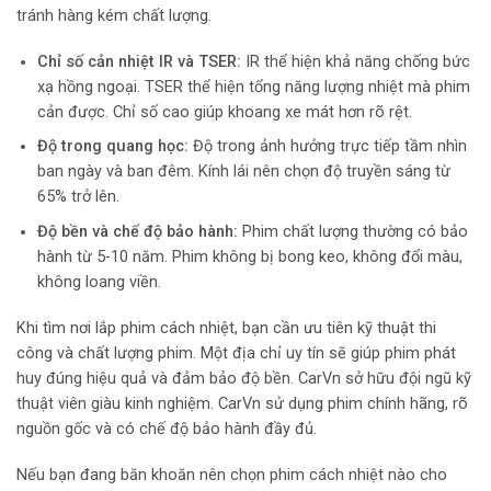
tránh hàng kém chất lượng.
Chỉ số cản nhiệt IR và TSER:
IR thể hiện khả năng chống bức
xạ hồng ngoại. TSER thể hiện tổng năng lượng nhiệt mà phim
cản được. Chỉ số cao giúp khoang xe mát hơn rõ rệt.
Độ trong quang học:
Độ trong ảnh hưởng trực tiếp tầm nhìn
ban ngày và ban đêm. Kính lái nên chọn độ truyền sáng từ
65% trở lên.
Độ bền và chế độ bảo hành:
Phim chất lượng thường có bảo
hành từ 5-10 năm. Phim không bị bong keo, không đổi màu,
không loang viền.
Khi tìm nơi lắp phim cách nhiệt, bạn cần ưu tiên kỹ thuật thi
công và chất lượng phim. Một địa chỉ uy tín sẽ giúp phim phát
huy đúng hiệu quả và đảm bảo độ bền. CarVn sở hữu đội ngũ kỹ
thuật viên giàu kinh nghiệm. CarVn sử dụng phim chính hãng, rõ
nguồn gốc và có chế độ bảo hành đầy đủ.
Nếu bạn đang băn khoăn nên chọn phim cách nhiệt nào cho