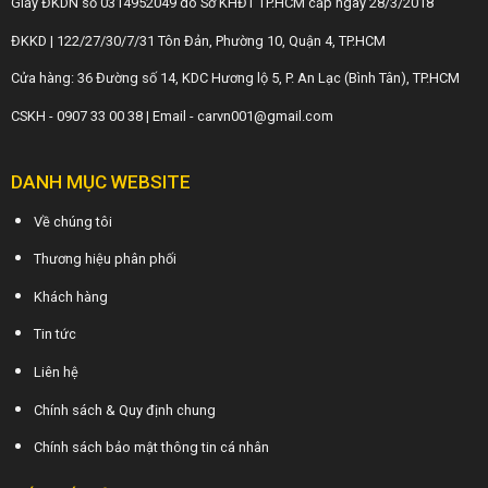
Giấy ĐKDN số 0314952049 do Sở KHĐT TP.HCM cấp ngày 28/3/2018
ĐKKD | 122/27/30/7/31 Tôn Đản, Phường 10, Quận 4, TP.HCM
Cửa hàng: 36 Đường số 14, KDC Hương lộ 5, P. An Lạc (Bình Tân), TP.HCM
CSKH - 0907 33 00 38 | Email - carvn001@gmail.com
DANH MỤC WEBSITE
Về chúng tôi
Thương hiệu phân phối
Khách hàng
Tin tức
Liên hệ
Chính sách & Quy định chung
Chính sách bảo mật thông tin cá nhân