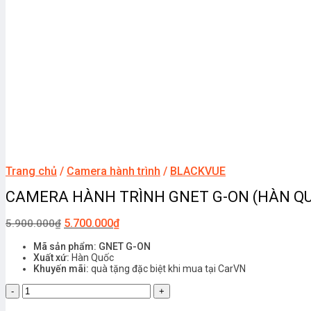
Trang chủ
/
Camera hành trình
/
BLACKVUE
CAMERA HÀNH TRÌNH GNET G-ON (HÀN Q
5.700.000
₫
5.900.000
₫
Mã sản phẩm: GNET G-ON
Xuất xứ:
Hàn Quốc
Khuyến mãi:
quà tặng đặc biệt khi mua tại CarVN
CAMERA
HÀNH