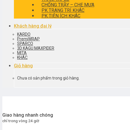
CHỐNG TRẦY – CHE MƯA
PK TRANG TRÍ KHÁC
PK TIỆN ÍCH KHÁC
Khách hàng đại lý
KARDO
PremiWRAP
SPARCO
3D KAGU MAXPIDER
MITA
KHÁC
Giỏ hàng
Chưa có sản phẩm trong giỏ hàng.
Giao hàng nhanh chóng
chỉ trong vòng 24 giờ