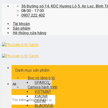
Skip
36 Đường số 14, KDC Hương Lộ 5, An Lạc, Bình T
to
08:00 - 17:00
content
0907 222 402
Tài khoản
Sản phẩm
Hệ thống cửa hàng
Danh mục sản phẩm
Bọc vô lăng ô tô
SPARCO
Camera hành trình
VIETMAP
XIAOMI
Tìm
DDPAI
kiếm:
BLACKVUE