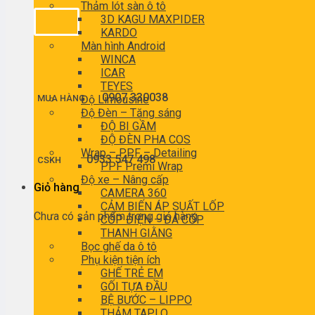
Thảm lót sàn ô tô
3D KAGU MAXPIDER
KARDO
Màn hình Android
WINCA
ICAR
TEYES
0907 330038
MUA HÀNG
Độ Limousine
Độ Đèn – Tăng sáng
ĐỘ BI GẦM
ĐỘ ĐÈN PHA COS
Wrap – PPF – Detailing
0933 547 498
CSKH
PPF Premi Wrap
Độ xe – Nâng cấp
Giỏ hàng
CAMERA 360
CẢM BIẾN ÁP SUẤT LỐP
Chưa có sản phẩm trong giỏ hàng.
CỐP ĐIỆN – ĐÁ CỐP
THANH GIẰNG
Bọc ghế da ô tô
Phụ kiện tiện ích
GHẾ TRẺ EM
GỐI TỰA ĐẦU
BỆ BƯỚC – LIPPO
THẢM TAPLO