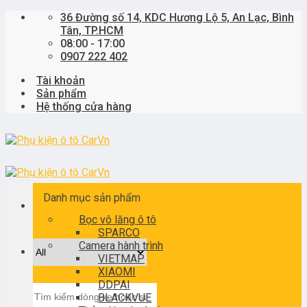
Skip
36 Đường số 14, KDC Hương Lộ 5, An Lạc, Bình
to
Tân, TP.HCM
content
08:00 - 17:00
0907 222 402
Tài khoản
Sản phẩm
Hệ thống cửa hàng
Danh mục sản phẩm
Bọc vô lăng ô tô
SPARCO
Camera hành trình
VIETMAP
XIAOMI
DDPAI
Tìm
BLACKVUE
kiếm: