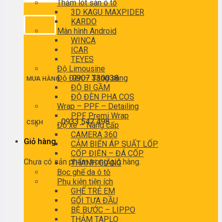
Thảm lót sàn ô tô
3D KAGU MAXPIDER
KARDO
Màn hình Android
WINCA
ICAR
TEYES
Độ Limousine
Độ Đèn – Tăng sáng
0907 330038
MUA HÀNG
ĐỘ BI GẦM
ĐỘ ĐÈN PHA COS
Wrap – PPF – Detailing
PPF Premi Wrap
0933 547 498
CSKH
Độ xe – Nâng cấp
CAMERA 360
Giỏ hàng
CẢM BIẾN ÁP SUẤT LỐP
CỐP ĐIỆN – ĐÁ CỐP
Chưa có sản phẩm trong giỏ hàng.
THANH GIẰNG
Bọc ghế da ô tô
Phụ kiện tiện ích
GHẾ TRẺ EM
GỐI TỰA ĐẦU
BỆ BƯỚC – LIPPO
THẢM TAPLO