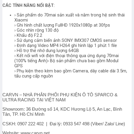
CÁC TÍNH NĂNG NỔI BẬT:
› Sản phẩm do 70mai sản xuất và nằm trong hệ sinh thái
Xiaomi
› Ghi hình chất lượng FullHD 1920x1080p at 30fps
› Góc nhìn rộng 130 độ
› Khẩu độ F2.2
› Sử dụng cảm biến ảnh SONY IMX307 CMOS sensor
› Định dạng Video MP4 H264 ghi hình lặp 1 phút 1 file
› Hỗ trợ thẻ nhớ dung lượng 64GB
› Kết nối wifi với điện thoại thông qua ứng dụng 70mai
(100% tiếng Anh)› Bộ sản phẩm chưa bao gồm Modul
GPS
› Phụ kiện theo kèm bao gồm Camera, dây cable dài 3.5m,
tẩu cung cấp nguồn
CARVN – NHÀ PHÂN PHỐI PHỤ KIỆN Ô TÔ SPARCO &
ULTRA RACING TẠI VIỆT NAM
Showroom: 36 Đường số 14, KDC Hương Lộ 5, An Lạc, Bình
Tân, TP. Hồ Chí Minh
CSKH: 0907 222 402 | Đại lý: 0933 547 498 (Viber/ Zalo/ Line)
Website: www.carvn.net