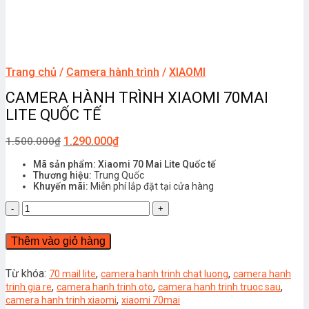
Trang chủ
/
Camera hành trình
/
XIAOMI
CAMERA HÀNH TRÌNH XIAOMI 70MAI
LITE QUỐC TẾ
1.290.000
₫
1.500.000
₫
Mã sản phẩm: Xiaomi 70 Mai Lite Quốc tế
Thương hiệu:
Trung Quốc
Khuyến mãi:
Miễn phí lắp đặt tại cửa hàng
CAMERA
HÀNH
TRÌNH
Thêm vào giỏ hàng
XIAOMI
70MAI
LITE
Từ khóa:
,
,
70 mail lite
camera hanh trinh chat luong
camera hanh
QUỐC
,
,
,
trinh gia re
camera hanh trinh oto
camera hanh trinh truoc sau
TẾ
,
camera hanh trinh xiaomi
xiaomi 70mai