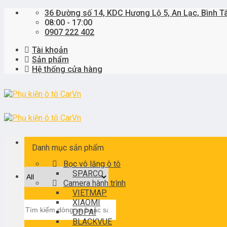
Skip
36 Đường số 14, KDC Hương Lộ 5, An Lạc, Bình T
to
08:00 - 17:00
content
0907 222 402
Tài khoản
Sản phẩm
Hệ thống cửa hàng
Danh mục sản phẩm
Bọc vô lăng ô tô
SPARCO
Camera hành trình
VIETMAP
XIAOMI
Tìm
DDPAI
kiếm:
BLACKVUE