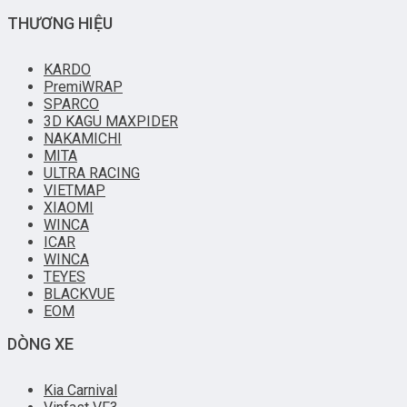
THƯƠNG HIỆU
KARDO
PremiWRAP
SPARCO
3D KAGU MAXPIDER
NAKAMICHI
MITA
ULTRA RACING
VIETMAP
XIAOMI
WINCA
ICAR
WINCA
TEYES
BLACKVUE
EOM
DÒNG XE
Kia Carnival