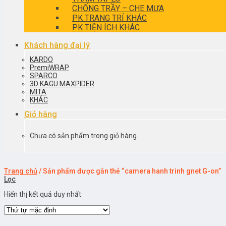
CHỐNG TRẦY – CHE MƯA
PK TRANG TRÍ KHÁC
PK TIỆN ÍCH KHÁC
Khách hàng đại lý
KARDO
PremiWRAP
SPARCO
3D KAGU MAXPIDER
MITA
KHÁC
Giỏ hàng
Chưa có sản phẩm trong giỏ hàng.
Trang chủ
/
Sản phẩm được gắn thẻ “camera hanh trinh gnet G-on”
Lọc
Hiển thị kết quả duy nhất