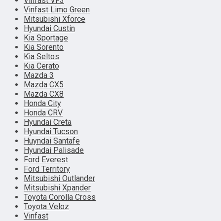
Vinfast VF3
Vinfast Limo Green
Mitsubishi Xforce
Hyundai Custin
Kia Sportage
Kia Sorento
Kia Seltos
Kia Cerato
Mazda 3
Mazda CX5
Mazda CX8
Honda City
Honda CRV
Hyundai Creta
Hyundai Tucson
Huyndai Santafe
Hyundai Palisade
Ford Everest
Ford Territory
Mitsubishi Outlander
Mitsubishi Xpander
Toyota Corolla Cross
Toyota Veloz
Vinfast