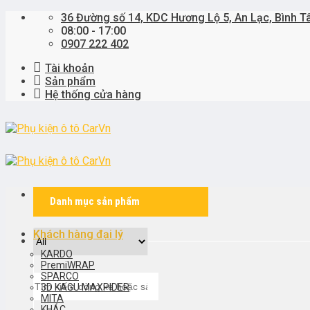
Skip
36 Đường số 14, KDC Hương Lộ 5, An Lạc, Bình T
to
08:00 - 17:00
content
0907 222 402
Tài khoản
Sản phẩm
Hệ thống cửa hàng
Danh mục sản phẩm
Khách hàng đại lý
KARDO
PremiWRAP
SPARCO
Tìm
3D KAGU MAXPIDER
kiếm:
MITA
KHÁC