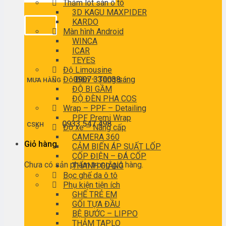
Thảm lót sàn ô tô
3D KAGU MAXPIDER
KARDO
Màn hình Android
WINCA
ICAR
TEYES
Độ Limousine
Độ Đèn – Tăng sáng
0907 330038
MUA HÀNG
ĐỘ BI GẦM
ĐỘ ĐÈN PHA COS
Wrap – PPF – Detailing
PPF Premi Wrap
0933 547 498
CSKH
Độ xe – Nâng cấp
CAMERA 360
Giỏ hàng
CẢM BIẾN ÁP SUẤT LỐP
CỐP ĐIỆN – ĐÁ CỐP
Chưa có sản phẩm trong giỏ hàng.
THANH GIẰNG
Bọc ghế da ô tô
Phụ kiện tiện ích
GHẾ TRẺ EM
GỐI TỰA ĐẦU
BỆ BƯỚC – LIPPO
THẢM TAPLO