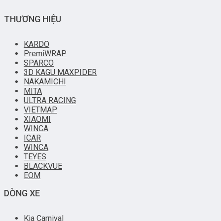
THƯƠNG HIỆU
KARDO
PremiWRAP
SPARCO
3D KAGU MAXPIDER
NAKAMICHI
MITA
ULTRA RACING
VIETMAP
XIAOMI
WINCA
ICAR
WINCA
TEYES
BLACKVUE
EOM
DÒNG XE
Kia Carnival