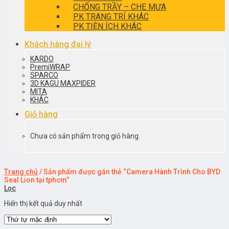
CHỐNG TRẦY – CHE MƯA
PK TRANG TRÍ KHÁC
PK TIỆN ÍCH KHÁC
Khách hàng đại lý
KARDO
PremiWRAP
SPARCO
3D KAGU MAXPIDER
MITA
KHÁC
Giỏ hàng
Chưa có sản phẩm trong giỏ hàng.
Trang chủ
/
Sản phẩm được gắn thẻ “Camera Hành Trình Cho BYD
Seal Lion tại tphcm”
Lọc
Hiển thị kết quả duy nhất