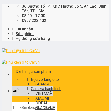
Skip
36 Đường số 14, KDC Hương Lộ 5, An Lạc, Bình
to
Tân, TP.HCM
content
08:00 - 17:00
0907 222 402
Tài khoản
Sản phẩm
Hệ thống cửa hàng
Danh mục sản phẩm
Bọc vô lăng ô tô
SPARCO
Camera hành trình
VIETMAP
XIAOMI
DDPAI
Tìm
BLACKVUE
kiếm: