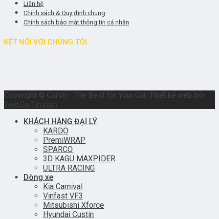
Liên hệ
Chính sách & Quy định chung
Chính sách bảo mật thông tin cá nhân
KẾT NỐI VỚI CHÚNG TÔI
Copyright © CarVn - The Best for Your Car. Thiết kế web bởi
WebDaiTin.com
KHÁCH HÀNG ĐẠI LÝ
KARDO
PremiWRAP
SPARCO
3D KAGU MAXPIDER
ULTRA RACING
Dòng xe
Kia Carnival
Vinfast VF3
Mitsubishi Xforce
Hyundai Custin