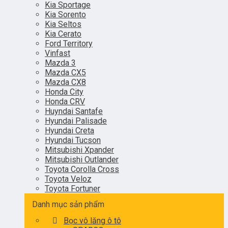
Kia Sportage
Kia Sorento
Kia Seltos
Kia Cerato
Ford Territory
Vinfast
Mazda 3
Mazda CX5
Mazda CX8
Honda City
Honda CRV
Huyndai Santafe
Hyundai Palisade
Hyundai Creta
Hyundai Tucson
Mitsubishi Xpander
Mitsubishi Outlander
Toyota Corolla Cross
Toyota Veloz
Toyota Fortuner
Danh mục sản phẩm
Bọc vô lăng ô tô