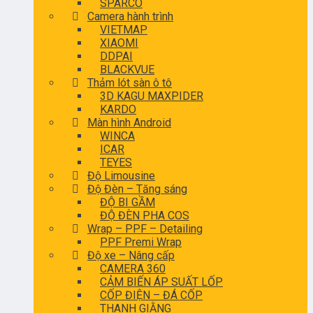
SPARCO
Camera hành trình
VIETMAP
XIAOMI
DDPAI
BLACKVUE
Thảm lót sàn ô tô
3D KAGU MAXPIDER
KARDO
Màn hình Android
WINCA
ICAR
TEYES
Độ Limousine
Độ Đèn – Tăng sáng
ĐỘ BI GẦM
ĐỘ ĐÈN PHA COS
Wrap – PPF – Detailing
PPF Premi Wrap
Độ xe – Nâng cấp
CAMERA 360
CẢM BIẾN ÁP SUẤT LỐP
CỐP ĐIỆN – ĐÁ CỐP
THANH GIẰNG