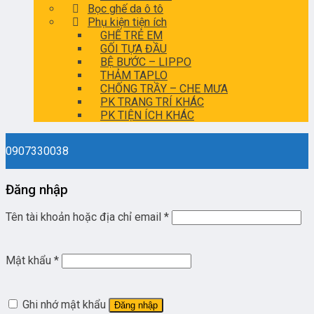
Bọc ghế da ô tô
Phụ kiện tiện ích
GHẾ TRẺ EM
GỐI TỰA ĐẦU
BỆ BƯỚC – LIPPO
THẢM TAPLO
CHỐNG TRẦY – CHE MƯA
PK TRANG TRÍ KHÁC
PK TIỆN ÍCH KHÁC
0907330038
Đăng nhập
Tên tài khoản hoặc địa chỉ email
*
Mật khẩu
*
Ghi nhớ mật khẩu
Đăng nhập