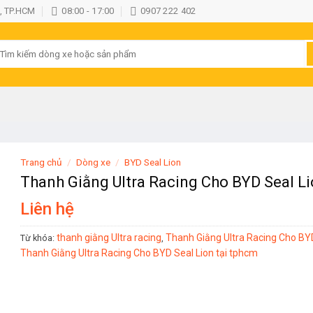
, TP.HCM
08:00 - 17:00
0907 222 402
ìm
iếm:
Trang chủ
/
Dòng xe
/
BYD Seal Lion
Thanh Giằng Ultra Racing Cho BYD Seal L
Liên hệ
thanh giằng Ultra racing
Thanh Giằng Ultra Racing Cho BY
Từ khóa:
,
Thanh Giằng Ultra Racing Cho BYD Seal Lion tại tphcm