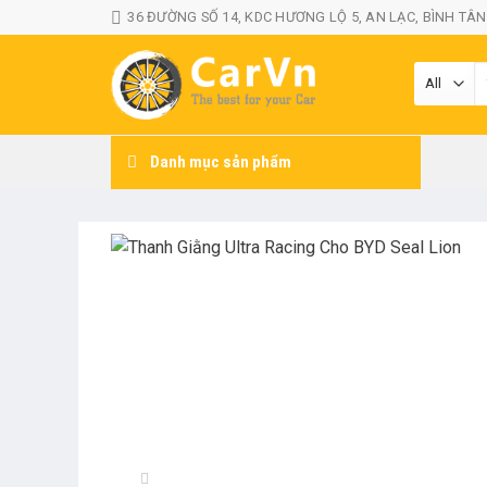
Skip
36 ĐƯỜNG SỐ 14, KDC HƯƠNG LỘ 5, AN LẠC, BÌNH TÂN
to
content
T
k
Danh mục sản phẩm