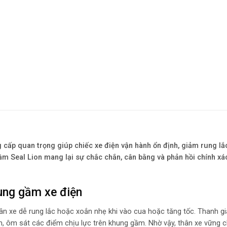
 cấp quan trọng giúp chiếc xe điện vận hành ổn định, giảm rung lắ
ầm Seal Lion mang lại sự chắc chắn, cân bằng và phản hồi chính xá
ung gầm xe điện
thân xe dễ rung lắc hoặc xoắn nhẹ khi vào cua hoặc tăng tốc. Thanh gi
, ôm sát các điểm chịu lực trên khung gầm. Nhờ vậy, thân xe vững c