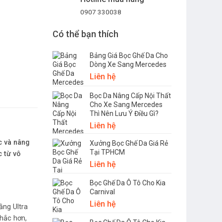
0907 330038
Có thể bạn thích
Bảng Giá Bọc Ghế Da Cho
Dòng Xe Sang Mercedes
Liên hệ
Bọc Da Nâng Cấp Nội Thất
Cho Xe Sang Mercedes
Thì Nên Lưu Ý Điều Gì?
Liên hệ
c và nâng
Xưởng Bọc Ghế Da Giá Rẻ
Tại TPHCM
c từ vô
Liên hệ
Bọc Ghế Da Ô Tô Cho Kia
Carnival
Liên hệ
ằng Ultra
hắc hơn,