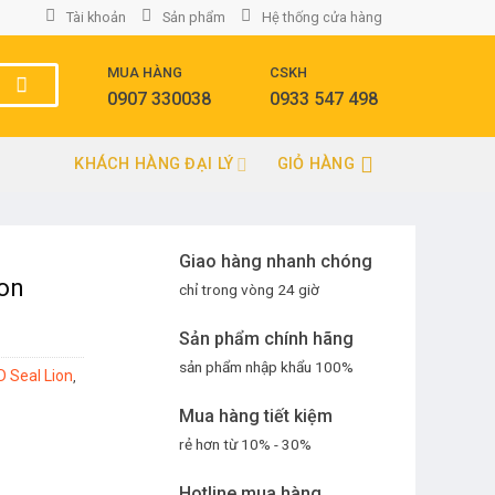
Tài khoản
Sản phẩm
Hệ thống cửa hàng
MUA HÀNG
CSKH
0907 330038
0933 547 498
KHÁCH HÀNG ĐẠI LÝ
GIỎ HÀNG
Giao hàng nhanh chóng
ion
chỉ trong vòng 24 giờ
Sản phẩm chính hãng
sản phẩm nhập khẩu 100%
D Seal Lion
,
Mua hàng tiết kiệm
rẻ hơn từ 10% - 30%
Hotline mua hàng