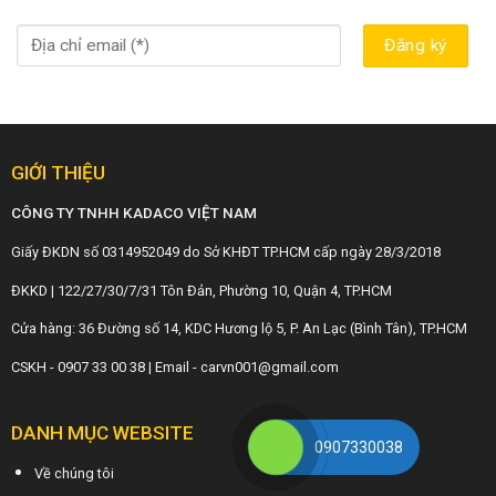
GIỚI THIỆU
CÔNG TY TNHH KADACO VIỆT NAM
Giấy ĐKDN số 0314952049 do Sở KHĐT TP.HCM cấp ngày 28/3/2018
ĐKKD | 122/27/30/7/31 Tôn Đản, Phường 10, Quận 4, TP.HCM
Cửa hàng: 36 Đường số 14, KDC Hương lộ 5, P. An Lạc (Bình Tân), TP.HCM
CSKH - 0907 33 00 38 | Email - carvn001@gmail.com
DANH MỤC WEBSITE
0907330038
Về chúng tôi