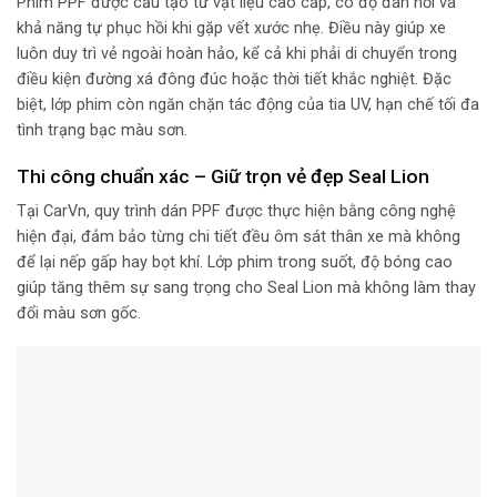
Phim PPF được cấu tạo từ vật liệu cao cấp, có độ đàn hồi và
khả năng tự phục hồi khi gặp vết xước nhẹ. Điều này giúp xe
luôn duy trì vẻ ngoài hoàn hảo, kể cả khi phải di chuyển trong
điều kiện đường xá đông đúc hoặc thời tiết khắc nghiệt. Đặc
biệt, lớp phim còn ngăn chặn tác động của tia UV, hạn chế tối đa
tình trạng bạc màu sơn.
Thi công chuẩn xác – Giữ trọn vẻ đẹp Seal Lion
Tại CarVn, quy trình dán PPF được thực hiện bằng công nghệ
hiện đại, đảm bảo từng chi tiết đều ôm sát thân xe mà không
để lại nếp gấp hay bọt khí. Lớp phim trong suốt, độ bóng cao
giúp tăng thêm sự sang trọng cho Seal Lion mà không làm thay
đổi màu sơn gốc.