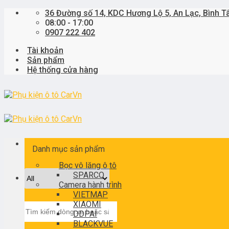
Skip
36 Đường số 14, KDC Hương Lộ 5, An Lạc, Bình T
to
08:00 - 17:00
content
0907 222 402
Tài khoản
Sản phẩm
Hệ thống cửa hàng
Danh mục sản phẩm
Bọc vô lăng ô tô
SPARCO
Camera hành trình
VIETMAP
XIAOMI
Tìm
DDPAI
kiếm:
BLACKVUE