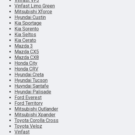
Vinfast VF3
Vinfast Limo Green
Mitsubishi Xforce
Hyundai Custin
Kia Sportage
Kia Sorento
Kia Seltos
Kia Cerato
Mazda 3
Mazda CX5
Mazda CX8
Honda City
Honda CRV
Hyundai Creta
Hyundai Tucson
Huyndai Santafe
Hyundai Palisade
Ford Everest
Ford Territory
Mitsubishi Outlander
Mitsubishi Xpander
Toyota Corolla Cross
Toyota Veloz
Vinfast