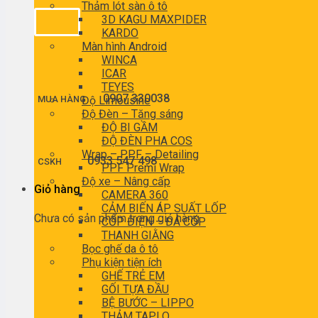
Thảm lót sàn ô tô
3D KAGU MAXPIDER
KARDO
Màn hình Android
WINCA
ICAR
TEYES
0907 330038
MUA HÀNG
Độ Limousine
Độ Đèn – Tăng sáng
ĐỘ BI GẦM
ĐỘ ĐÈN PHA COS
Wrap – PPF – Detailing
0933 547 498
CSKH
PPF Premi Wrap
Độ xe – Nâng cấp
Giỏ hàng
CAMERA 360
CẢM BIẾN ÁP SUẤT LỐP
Chưa có sản phẩm trong giỏ hàng.
CỐP ĐIỆN – ĐÁ CỐP
THANH GIẰNG
Bọc ghế da ô tô
Phụ kiện tiện ích
GHẾ TRẺ EM
GỐI TỰA ĐẦU
BỆ BƯỚC – LIPPO
THẢM TAPLO