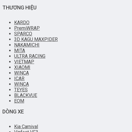
THƯƠNG HIỆU
KARDO
PremiWRAP
SPARCO
3D KAGU MAXPIDER
NAKAMICHI
MITA
ULTRA RACING
VIETMAP
XIAOMI
WINCA
ICAR
WINCA
TEYES
BLACKVUE
EOM
DÒNG XE
Kia Carnival