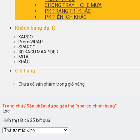
CHỐNG TRẦY – CHE MƯA
PK TRANG TRÍ KHÁC
PK TIỆN ÍCH KHÁC
Khách hàng đại lý
KARDO
PremiWRAP
SPARCO
3D KAGU MAXPIDER
MITA
KHÁC
Giỏ hàng
Chưa có sản phẩm trong giỏ hàng.
Trang chủ
/
Sản phẩm được gắn thẻ “sparco chinh hang”
Lọc
Hiển thị tất cả 25 kết quả