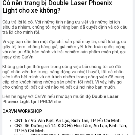
Có nên trang bị Double Laser Phoenix
Light cho xe không?
Câu trả lời là có. Với những tính năng ưu việt và những lợi ích
siêu đa nhiệm, chúng tôi nghĩ rằng bạn đã quyết định và có câu
trả lời cho mình rồi.
Vì vậy, bạn cần tìm một địa chỉ, sản phẩm uy tín, chất lượng, có
giấy tờ, tem chống hàng giả, giá niêm yết trên toàn quốc, cộng
với các ưu đãi, bảo hành và trải nghiệm sản phẩm miễn phí, gọi
ngay cho CarVn
Không giới hạn thời gian trong công việc bởi chúng tôi có đội
ngũ nhân viên trẻ trung, năng động và nhiệt huyết, tất cả nhân
viên luôn hết mình và có trách nhiệm trong công việc để cung
cấp cho khách hàng những sản phẩm tốt nhất. Vì vậy, hãy gọi
cho chúng tôi bất cứ khi nào và bất cứ nơi nào bạn muốn.
Liên hệ ngay với CarVn nếu như bạn muốn
độ Double Laser
Phoenix Light tại TPHCM
nhé.
CARVN WORKSHOP
CN1: 67 Võ Văn Kiệt, An Lạc, Bình Tân, TP. Hồ Chí Minh
CN2: 36 Đường số 14, KDC Hồ Học Lãm, An Lạc, Bình Tân,
TP. Hồ Chí Minh