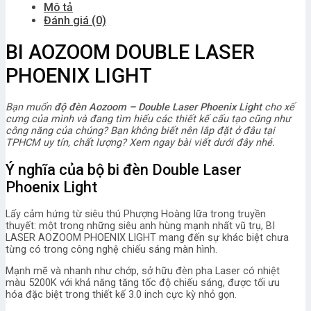
Mô tả
Đánh giá (0)
BI AOZOOM DOUBLE LASER
PHOENIX LIGHT
Bạn muốn
độ đèn Aozoom – Double Laser Phoenix Light
cho xế
cưng của mình và đang tìm hiểu các thiết kế cấu tạo cũng như
công năng của chúng? Bạn không biết nên lắp đặt ở đâu tại
TPHCM uy tín, chất lượng? Xem ngay bài viết dưới đây nhé.
Ý nghĩa của bộ bi đèn Double Laser
Phoenix Light
Lấy cảm hứng từ siêu thú Phượng Hoàng lữa trong truyền
thuyết: một trong những siêu anh hùng mạnh nhất vũ trụ, BI
LASER AOZOOM PHOENIX LIGHT mang đến sự khác biệt chưa
từng có trong công nghệ chiếu sáng màn hình.
Mạnh mẽ và nhanh như chớp, sở hữu đèn pha Laser có nhiệt
màu 5200K với khả năng tăng tốc độ chiếu sáng, được tối ưu
hóa đặc biệt trong thiết kế 3.0 inch cực kỳ nhỏ gọn.