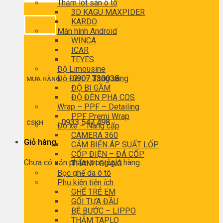
Thảm lót sàn ô tô
3D KAGU MAXPIDER
KARDO
Màn hình Android
WINCA
ICAR
TEYES
Độ Limousine
Độ Đèn – Tăng sáng
0907 330038
MUA HÀNG
ĐỘ BI GẦM
ĐỘ ĐÈN PHA COS
Wrap – PPF – Detailing
PPF Premi Wrap
0933 547 498
CSKH
Độ xe – Nâng cấp
CAMERA 360
Giỏ hàng
CẢM BIẾN ÁP SUẤT LỐP
CỐP ĐIỆN – ĐÁ CỐP
Chưa có sản phẩm trong giỏ hàng.
THANH GIẰNG
Bọc ghế da ô tô
Phụ kiện tiện ích
GHẾ TRẺ EM
GỐI TỰA ĐẦU
BỆ BƯỚC – LIPPO
THẢM TAPLO