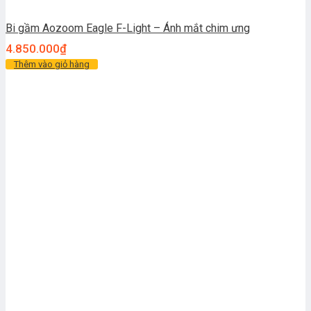
Bi gầm Aozoom Eagle F-Light – Ánh mắt chim ưng
4.850.000
₫
Thêm vào giỏ hàng