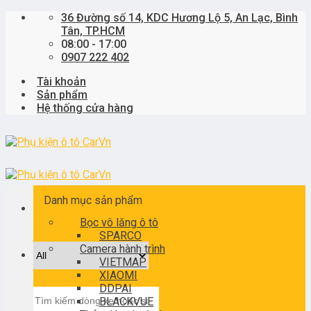
Skip
36 Đường số 14, KDC Hương Lộ 5, An Lạc, Bình
to
Tân, TP.HCM
content
08:00 - 17:00
0907 222 402
Tài khoản
Sản phẩm
Hệ thống cửa hàng
Danh mục sản phẩm
Bọc vô lăng ô tô
SPARCO
Camera hành trình
VIETMAP
XIAOMI
DDPAI
Tìm
BLACKVUE
kiếm: