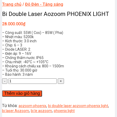
Trang chủ
/
Độ Đèn - Tăng sáng
Bi Double Laser Aozoom PHOENIX LIGHT
28.000.000
₫
– Công suất: 55W ( Cos) – 85W ( Pha)
– Nhiệt màu: 5200k
– Kích thước: 3.0 inch
– Chip: 6 – 3
– Diode LASER: 2
– Điện áp: 9 – 16V
– Chống thấm nước: IP65
– Chịu nhiệt: -40°C ~ +105°C
– Khoảng cách chiếu xa: 800 – 1500m
– Tuổi thọ: 30.000 giờ
– Bảo hành: 3 năm
Bi
Double
Laser
Thêm vào giỏ hàng
Aozoom
PHOENIX
LIGHT
Từ khóa:
,
,
aozoom phoenix
bi double laser aozoom phoenix light
số
,
,
bi laser Aozoom
bi le aozoom
phoenix light
lượng