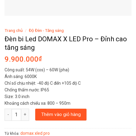
Trang chủ
/
Độ Đèn - Tăng sáng
Đèn bi Led DOMAX X LED Pro – Đỉnh cao
tăng sáng
9.900.000
₫
Công suất: 54W (cos) – 60W (pha)
Ánh sáng: 6000K
Chỉ số chịu nhiệt: -40 độ C đến +105 độ C
Chống thấm nước: IP65
Size: 3.0 inch
Khoảng cách chiếu xa: 800 – 950m
Đèn bi Led DOMAX X LED Pro - Đỉnh cao tăng sáng số lượng
Thêm vào giỏ hàng
domax xled pro
Từ khóa: