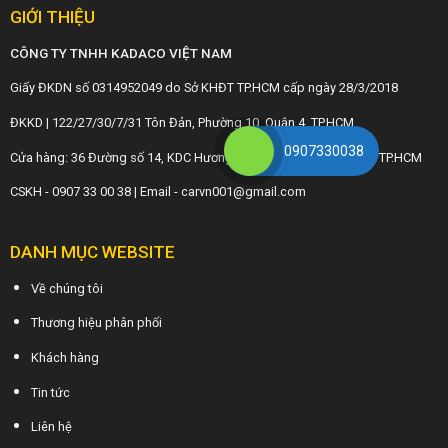
GIỚI THIỆU
CÔNG TY TNHH KADACO VIỆT NAM
Giấy ĐKDN số 0314952049 do Sở KHĐT TP.HCM cấp ngày 28/3/2018
ĐKKD | 122/27/30/7/31 Tôn Đản, Phường 10, Quận 4, TP.HCM
0907330038
Cửa hàng: 36 Đường số 14, KDC Hương lộ 5, P. An Lạc (Bình Tân), TP.HCM
CSKH - 0907 33 00 38 | Email - carvn001@gmail.com
DANH MỤC WEBSITE
Về chúng tôi
Thương hiệu phân phối
Khách hàng
Tin tức
Liên hệ