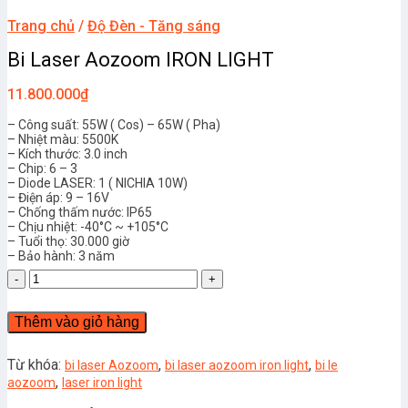
Trang chủ
/
Độ Đèn - Tăng sáng
Bi Laser Aozoom IRON LIGHT
11.800.000
₫
– Công suất: 55W ( Cos) – 65W ( Pha)
– Nhiệt màu: 5500K
– Kích thước: 3.0 inch
– Chip: 6 – 3
– Diode LASER: 1 ( NICHIA 10W)
– Điện áp: 9 – 16V
– Chống thấm nước: IP65
– Chịu nhiệt: -40°C ~ +105°C
– Tuổi thọ: 30.000 giờ
– Bảo hành: 3 năm
Bi
Laser
Aozoom
Thêm vào giỏ hàng
IRON
LIGHT
số
Từ khóa:
,
,
bi laser Aozoom
bi laser aozoom iron light
bi le
lượng
,
aozoom
laser iron light