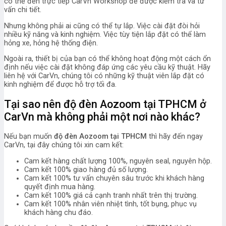
có thể đến trực tiếp CarVn Workshop để được kiểm tra và tư
vấn chi tiết.
Nhưng không phải ai cũng có thể tự lắp. Việc cài đặt đòi hỏi
nhiều kỹ năng và kinh nghiệm. Việc tùy tiện lắp đặt có thể làm
hỏng xe, hỏng hệ thống điện.
Ngoài ra, thiết bị của bạn có thể không hoạt động một cách ổn
định nếu việc cài đặt không đáp ứng các yêu cầu kỹ thuật. Hãy
liên hệ với CarVn, chúng tôi có những kỹ thuật viên lắp đặt có
kinh nghiệm để được hỗ trợ tối đa.
Tại sao nên độ đèn Aozoom tại TPHCM ở
CarVn mà không phải một nơi nào khác?
Nếu bạn muốn
độ đèn Aozoom tại TPHCM
thì hãy đến ngay
CarVn, tại đây chúng tôi xin cam kết:
Cam kết hàng chất lượng 100%, nguyên seal, nguyên hộp.
Cam kết 100% giao hàng đủ số lượng.
Cam kết 100% tư vấn chuyên sâu trước khi khách hàng
quyết định mua hàng.
Cam kết 100% giá cả cạnh tranh nhất trên thị trường.
Cam kết 100% nhân viên nhiệt tình, tốt bụng, phục vụ
khách hàng chu đáo.