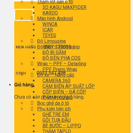
Thảm lót sàn ô tô
3D KAGU MAXPIDER
KARDO
Màn hình Android
WINCA
ICAR
TEYES
Độ Limousine
Độ Đèn – Tăng sáng
0907 330038
MUA HÀNG
ĐỘ BI GẦM
ĐỘ ĐÈN PHA COS
Wrap – PPF – Detailing
PPF Premi Wrap
0933 547 498
CSKH
Độ xe – Nâng cấp
CAMERA 360
Giỏ hàng
CẢM BIẾN ÁP SUẤT LỐP
CỐP ĐIỆN – ĐÁ CỐP
Chưa có sản phẩm trong giỏ hàng.
THANH GIẰNG
Bọc ghế da ô tô
Phụ kiện tiện ích
GHẾ TRẺ EM
GỐI TỰA ĐẦU
BỆ BƯỚC – LIPPO
THẢM TAPLO