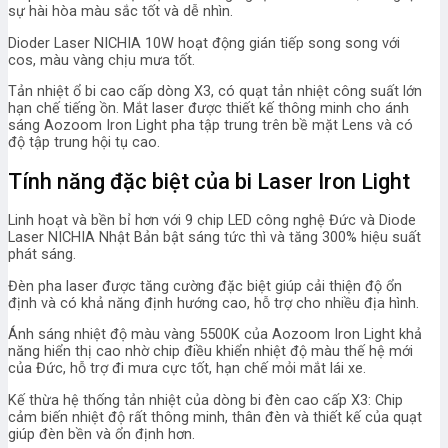
sự hài hòa màu sắc tốt và dễ nhìn.
Dioder Laser NICHIA 10W hoạt động gián tiếp song song với
cos, màu vàng chịu mưa tốt.
Tản nhiệt ổ bi cao cấp dòng X3, có quạt tản nhiệt công suất lớn
hạn chế tiếng ồn. Mắt laser được thiết kế thông minh cho ánh
sáng Aozoom Iron Light pha tập trung trên bề mặt Lens và có
độ tập trung hội tụ cao.
Tính năng đặc biệt của
bi Laser Iron Light
Linh hoạt và bền bỉ hơn với 9 chip LED công nghệ Đức và Diode
Laser NICHIA Nhật Bản bật sáng tức thì và tăng 300% hiệu suất
phát sáng.
Đèn pha laser được tăng cường đặc biệt giúp cải thiện độ ổn
định và có khả năng định hướng cao, hỗ trợ cho nhiều địa hình.
Ánh sáng nhiệt độ màu vàng 5500K của Aozoom Iron Light khả
năng hiển thị cao nhờ chip điều khiển nhiệt độ màu thế hệ mới
của Đức, hỗ trợ đi mưa cực tốt, hạn chế mỏi mắt lái xe.
Kế thừa hệ thống tản nhiệt của dòng bi đèn cao cấp X3: Chip
cảm biến nhiệt độ rất thông minh, thân đèn và thiết kế của quạt
giúp đèn bền và ổn định hơn.