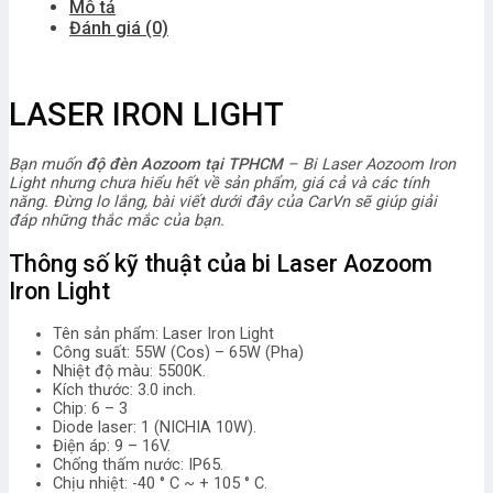
Mô tả
Đánh giá (0)
LASER IRON LIGHT
Bạn muốn
độ đèn Aozoom tại TPHCM
–
Bi
Laser
Aozoom
Iron
Light nhưng chưa hiểu hết về sản phẩm, giá cả và các tính
năng. Đừng lo lắng, bài viết dưới đây của CarVn sẽ giúp giải
đáp những thắc mắc của bạn.
Thông số kỹ thuật của
bi Laser
Aozoom
Iron Light
Tên sản phẩm: Laser Iron Light
Công suất: 55W (Cos) – 65W (Pha)
Nhiệt độ màu: 5500K.
Kích thước: 3.0 inch.
Chip: 6 – 3
Diode laser: 1 (NICHIA 10W).
​Điện áp: 9 – 16V.
Chống thấm nước: IP65.
Chịu nhiệt: -40 ° C ~ + 105 ° C.