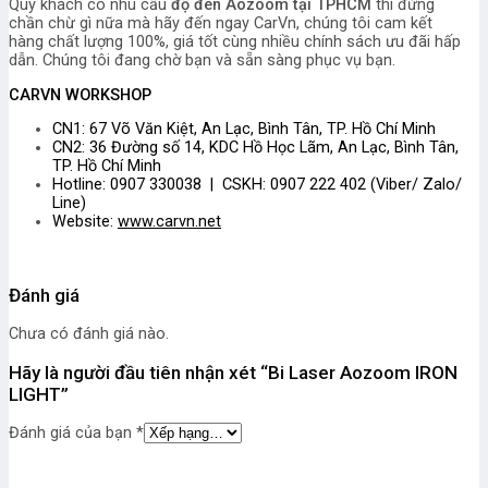
Quý khách có nhu cầu
độ đèn Aozoom tại TPHCM
thì đừng
chần chừ gì nữa mà hãy đến ngay CarVn, chúng tôi cam kết
hàng chất lượng 100%, giá tốt cùng nhiều chính sách ưu đãi hấp
dẫn. Chúng tôi đang chờ bạn và sẵn sàng phục vụ bạn.
CARVN WORKSHOP
CN1: 67 Võ Văn Kiệt, An Lạc, Bình Tân, TP. Hồ Chí Minh
CN2: 36 Đường số 14, KDC Hồ Học Lãm, An Lạc, Bình Tân,
TP. Hồ Chí Minh
Hotline: 0907 330038 | CSKH: 0907 222 402 (Viber/ Zalo/
Line)
Website:
www.carvn.net
Đánh giá
Chưa có đánh giá nào.
Hãy là người đầu tiên nhận xét “Bi Laser Aozoom IRON
LIGHT”
Đánh giá của bạn
*