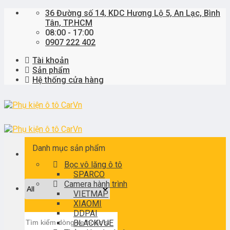
Skip
36 Đường số 14, KDC Hương Lộ 5, An Lạc, Bình
to
Tân, TP.HCM
content
08:00 - 17:00
0907 222 402
Tài khoản
Sản phẩm
Hệ thống cửa hàng
Danh mục sản phẩm
Bọc vô lăng ô tô
SPARCO
Camera hành trình
VIETMAP
XIAOMI
DDPAI
Tìm
BLACKVUE
kiếm: