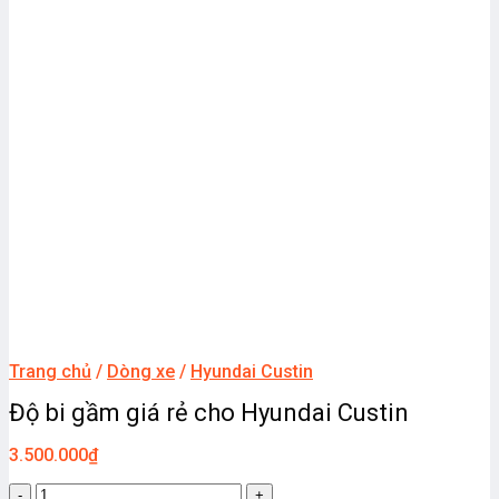
Trang chủ
/
Dòng xe
/
Hyundai Custin
Độ bi gầm giá rẻ cho Hyundai Custin
3.500.000
₫
Độ