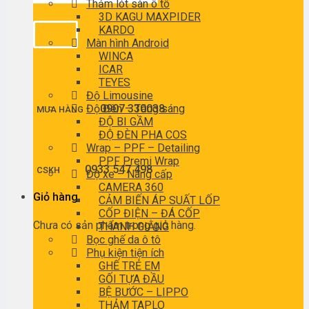
Thảm lót sàn ô tô
3D KAGU MAXPIDER
KARDO
Màn hình Android
WINCA
ICAR
TEYES
Độ Limousine
Độ Đèn – Tăng sáng
0907 330038
MUA HÀNG
ĐỘ BI GẦM
ĐỘ ĐÈN PHA COS
Wrap – PPF – Detailing
PPF Premi Wrap
0933 547 498
CSKH
Độ xe – Nâng cấp
CAMERA 360
Giỏ hàng
CẢM BIẾN ÁP SUẤT LỐP
CỐP ĐIỆN – ĐÁ CỐP
Chưa có sản phẩm trong giỏ hàng.
THANH GIẰNG
Bọc ghế da ô tô
Phụ kiện tiện ích
GHẾ TRẺ EM
GỐI TỰA ĐẦU
BỆ BƯỚC – LIPPO
THẢM TAPLO