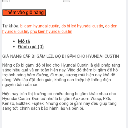
bi
gầm
Thêm vào giỏ hàng
giá
rẻ
cho
Từ khóa:
,
,
bi gam hyundai custin
do bi led hyundai custin
do den
Hyundai
,
hyundai custin
phu kien hyundai custin
Custin
Mô tả
số
Đánh giá (0)
lượng
GIÁ NÂNG CẤP BI GẦM LED, ĐỘ BI GẦM CHO HYUNDAI CUSTIN
Nâng cấp bi gầm, độ bi led cho Hyundai Custin là giải pháp tăng
sáng hiệu quả và an toàn hiện nay. Việc độ thêm bi gầm để hỗ
trợ ánh sáng bám đường, đi mưa, sương mùi hiện nay khá dễ
dàng. Việc lắp đặt đơn giản, không can thiệp hệ thống điện
nguyên bản của xe.
Hiện nay trên thị trường có nhiều dòng bi gầm khác nhau cho
Hyundai Custin. Đơn cử như là bi gầm Aozoom Wasp, F35,
Kenzo, Bulktek, Fujitek. Nhưng dòng bi gầm này đều giúp tăng
sáng tốt, chính sách bảo hành lâu và bền bĩ.