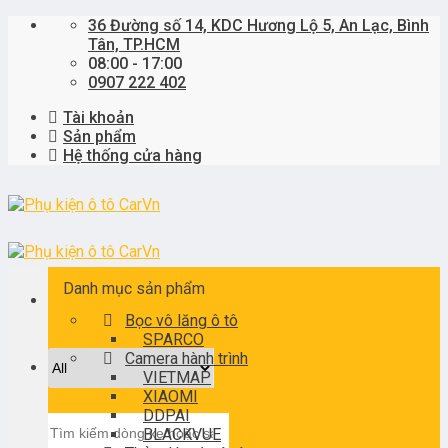
Skip
36 Đường số 14, KDC Hương Lộ 5, An Lạc, Bình
to
Tân, TP.HCM
content
08:00 - 17:00
0907 222 402
Tài khoản
Sản phẩm
Hệ thống cửa hàng
Danh mục sản phẩm
Bọc vô lăng ô tô
SPARCO
Camera hành trình
VIETMAP
XIAOMI
DDPAI
Tìm
BLACKVUE
kiếm: