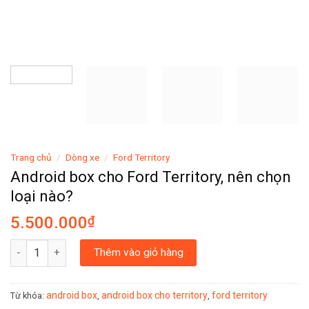
Trang chủ
/
Dòng xe
/
Ford Territory
Android box cho Ford Territory, nên chọn
loại nào?
5.500.000
₫
Android box cho Ford Territory, nên chọn loại nào? số lượng
Thêm vào giỏ hàng
android box
android box cho territory
ford territory
Từ khóa:
,
,