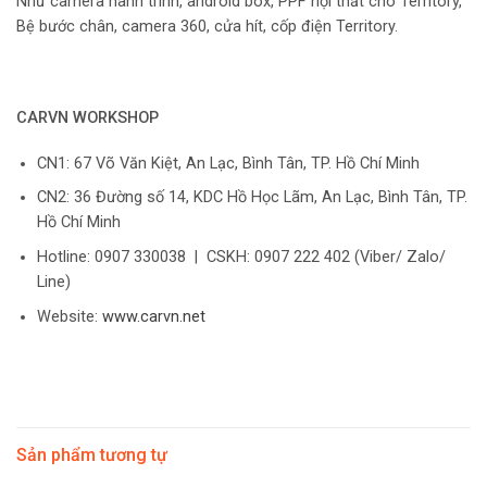
Như camera hành trình, android box, PPF nội thất cho Territory,
Bệ bước chân, camera 360, cửa hít, cốp điện Territory.
CARVN WORKSHOP
CN1: 67 Võ Văn Kiệt, An Lạc, Bình Tân, TP. Hồ Chí Minh
CN2: 36 Đường số 14, KDC Hồ Học Lãm, An Lạc, Bình Tân, TP.
Hồ Chí Minh
Hotline: 0907 330038 | CSKH: 0907 222 402 (Viber/ Zalo/
Line)
Website:
www.carvn.net
Sản phẩm tương tự