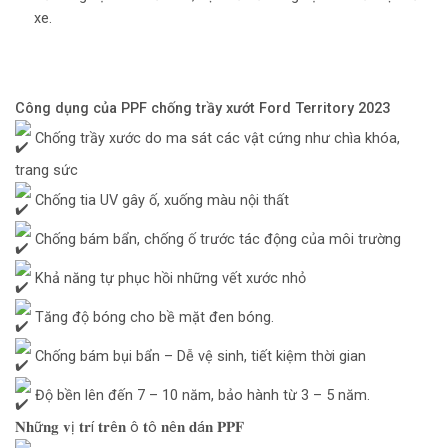
xe.
Công dụng của PPF chống trầy xướt Ford Territory 2023
Chống trầy xước do ma sát các vật cứng như chìa khóa,
trang sức
Chống tia UV gây ố, xuống màu nội thất
Chống bám bẩn, chống ố trước tác động của môi trường
Khả năng tự phục hồi những vết xước nhỏ
Tăng độ bóng cho bề mặt đen bóng.
Chống bám bụi bẩn – Dễ vệ sinh, tiết kiệm thời gian
Độ bền lên đến 7 – 10 năm, bảo hành từ 3 – 5 năm.
𝐍𝐡ữ𝐧𝐠 𝐯ị 𝐭𝐫í 𝐭𝐫ê𝐧 ô 𝐭ô 𝐧ê𝐧 𝐝á𝐧 𝐏𝐏𝐅