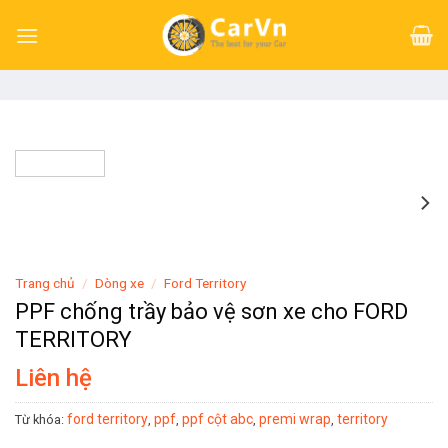
Skip
to
content
Trang chủ
/
Dòng xe
/
Ford Territory
PPF chống trầy bảo vệ sơn xe cho FORD
TERRITORY
Liên hệ
ford territory
ppf
ppf cột abc
premi wrap
territory
Từ khóa:
,
,
,
,