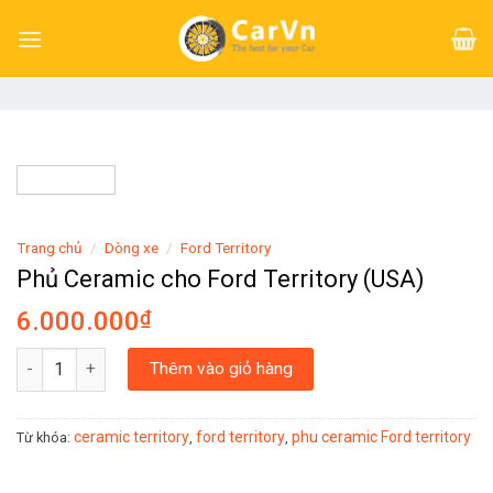
Skip
to
content
Trang chủ
/
Dòng xe
/
Ford Territory
Phủ Ceramic cho Ford Territory (USA)
6.000.000
₫
Phủ Ceramic cho Ford Territory (USA) số lượng
Thêm vào giỏ hàng
ceramic territory
ford territory
phu ceramic Ford territory
Từ khóa:
,
,