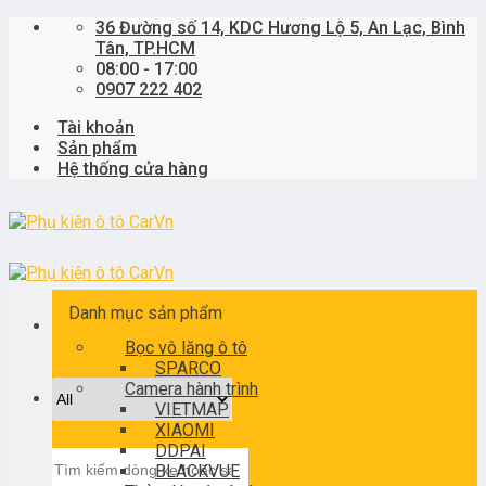
Skip
36 Đường số 14, KDC Hương Lộ 5, An Lạc, Bình
to
Tân, TP.HCM
content
08:00 - 17:00
0907 222 402
Tài khoản
Sản phẩm
Hệ thống cửa hàng
Danh mục sản phẩm
Bọc vô lăng ô tô
SPARCO
Camera hành trình
VIETMAP
XIAOMI
DDPAI
Tìm
BLACKVUE
kiếm: