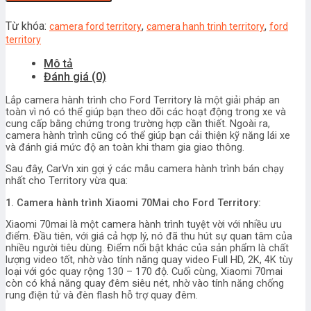
hành
trình
Từ khóa:
,
,
camera ford territory
camera hanh trinh territory
ford
cho
territory
Ford
Mô tả
Territory
Đánh giá (0)
số
lượng
Lắp camera hành trình cho Ford Territory là một giải pháp an
toàn vì nó có thể giúp bạn theo dõi các hoạt động trong xe và
cung cấp bằng chứng trong trường hợp cần thiết. Ngoài ra,
camera hành trình cũng có thể giúp bạn cải thiện kỹ năng lái xe
và đánh giá mức độ an toàn khi tham gia giao thông.
Sau đây, CarVn xin gợi ý các mẫu camera hành trình bán chạy
nhất cho Territory vừa qua:
1. Camera hành trình Xiaomi 70Mai cho Ford Territory:
Xiaomi 70mai là một camera hành trình tuyệt vời với nhiều ưu
điểm. Đầu tiên, với giá cả hợp lý, nó đã thu hút sự quan tâm của
nhiều người tiêu dùng. Điểm nổi bật khác của sản phẩm là chất
lượng video tốt, nhờ vào tính năng quay video Full HD, 2K, 4K tùy
loại với góc quay rộng 130 – 170 độ. Cuối cùng, Xiaomi 70mai
còn có khả năng quay đêm siêu nét, nhờ vào tính năng chống
rung điện tử và đèn flash hỗ trợ quay đêm.