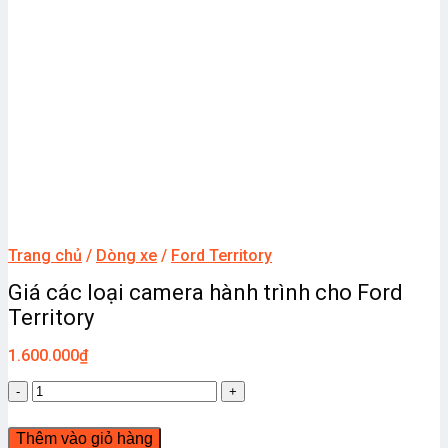
Trang chủ
/
Dòng xe
/
Ford Territory
Giá các loại camera hành trình cho Ford
Territory
1.600.000
₫
Giá
các
loại
Thêm vào giỏ hàng
camera