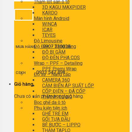
Thảm lót sàn ô tô
3D KAGU MAXPIDER
KARDO
Màn hình Android
WINCA
ICAR
TEYES
Độ Limousine
Độ Đèn – Tăng sáng
0907 330038
MUA HÀNG
ĐỘ BI GẦM
ĐỘ ĐÈN PHA COS
Wrap – PPF – Detailing
PPF Premi Wrap
0933 547 498
CSKH
Độ xe – Nâng cấp
CAMERA 360
Giỏ hàng
CẢM BIẾN ÁP SUẤT LỐP
CỐP ĐIỆN – ĐÁ CỐP
Chưa có sản phẩm trong giỏ hàng.
THANH GIẰNG
Bọc ghế da ô tô
Phụ kiện tiện ích
GHẾ TRẺ EM
GỐI TỰA ĐẦU
BỆ BƯỚC – LIPPO
THẢM TAPLO